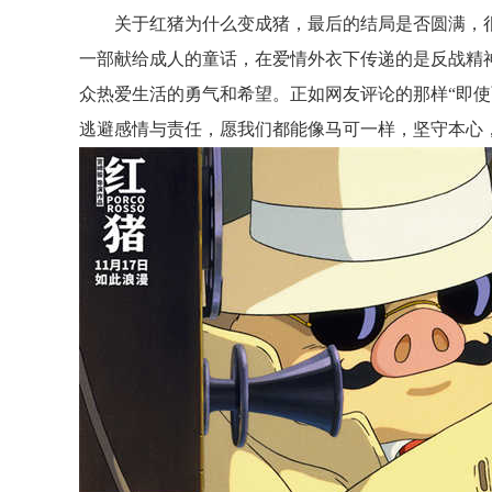
关于红猪为什么变成猪，最后的
结局是否圆满
，
一部献给成人的童话，
在爱情外衣下传递的是反战精
众
热爱生活的勇气和希望。
正如网友评论的那样
“
即使
逃避感情与责任
，
愿我们都能像
马可
一样，坚守本心