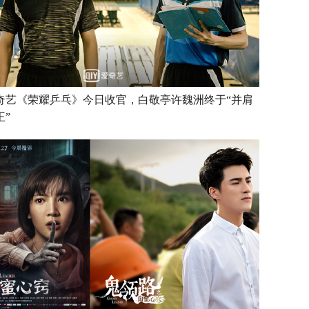
奇艺《荣耀乒乓》今日收官，白敬亭许魏洲终于“并肩
王”