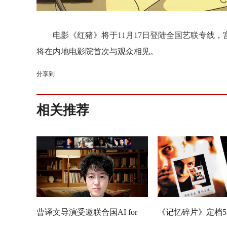
电影
《红猪》
将于
11月17日登陆全国艺联专线
，
将在
内地
电影院
首次
与观众
相见
。
分享到
相关推荐
曹译文导演受邀联合国AI for
《记忆碎片》定档5