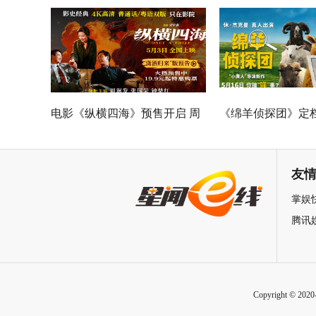
Good全球峰会 以AI影像传递向
神作IMAX首次量
善力量
电影《纵横四海》预售开启 周
《绵羊侦探团》定档
润发张国荣钟楚红巅峰演绎极
刚狼携全明星给羊
致情感！
友
掌娱
腾讯
Copyright © 202