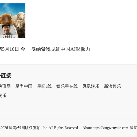
身定制
机，一场回乡路，两代解心结
5月16日 金
戛纳紫毯见证中国AI影像力
打工！
量！导演曹译文《癫！》入围
世界AI电影节“第八艺术奖”
情链接
快讯网
星尚中国
星闻e线
娱乐星在线
凤凰娱乐
新浪娱乐
娱乐
0-2026 星闻e线网版权所有 Inc. All Rights Reserved. About https://xingwenyule.com
豫IC