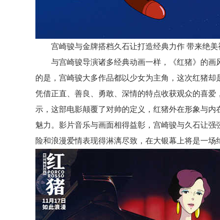
宫崎骏与金牌搭档久石让
打造
经典力作
带来绝美
与
宫崎骏
导演
诸多经典
动画
一样，
《
红猪》的画
的是，宫崎骏大多
作品
都
以
少女为主角，
这次
红猪
却
凭借正直、善良、勇敢、深情的特点收获观众的喜爱
示
，这部电影颠覆了对帅的定义，红猪外在形象
与
内
魅力。
影片
音乐与画面相得益彰
，
宫崎骏与
久石让
强
险和浪漫爱情
表现得淋漓尽致，在大银幕
上将是
一场