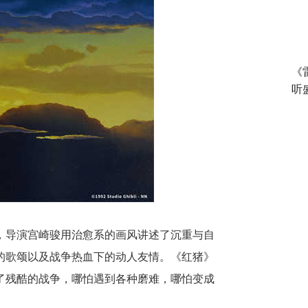
《
听
，
导演宫崎骏
用治愈系的画风讲述了沉重
与
自
的歌颂
以及
战争热血
下
的
动人
友情。《红猪》
了残酷的战争，哪怕遇到各种磨难，哪怕变成