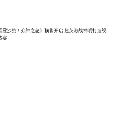
雷霆沙赞！众神之怒》预售开启 超英激战神明打造视
盛宴