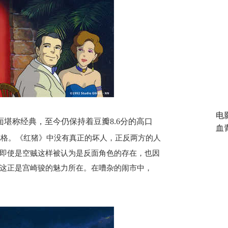
电
面
堪称经典，
至今仍
保持
着
豆瓣
8.6
分的高口
血
风格。《红猪》中没有
真正
的坏人，正反两方的人
即使是空贼这样被认为是反面角色的存在，也因
这正是宫崎骏的魅力所在。在嘈杂的闹市中，