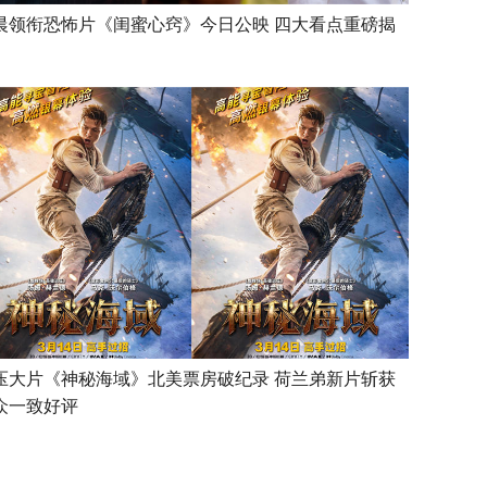
晨领衔恐怖片《闺蜜心窍》今日公映 四大看点重磅揭
压大片《神秘海域》北美票房破纪录 荷兰弟新片斩获
众一致好评