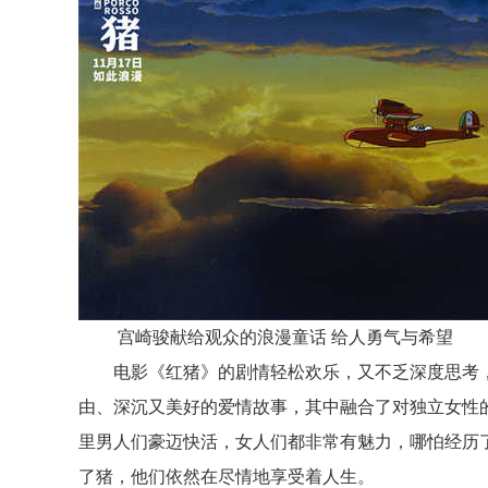
宫崎骏献给观众的浪漫
童话
给人勇气与希望
电影《红猪》的剧情轻松欢乐，又不乏深度思考
由、深沉又美好的爱情
故事，其中融合了对
独立女性
里男人们豪迈快活，女人们都非常有魅力，
哪怕经历
了猪，
他们
依然在
尽情地享受着人生。