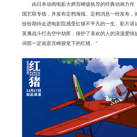
由
日本
动画电影大师
宫崎骏执导的
经典动画
力作
国艺联专线
，
并发布
定档海报
。
定档
消息一经发布，
纷纷期待走进电影院感受红猪不平凡的一生。影片讲
英勇战斗打击空中劫匪，保护
了
喜欢的人的浪漫爱情
词那一定就是宫崎骏笔下的红猪。”