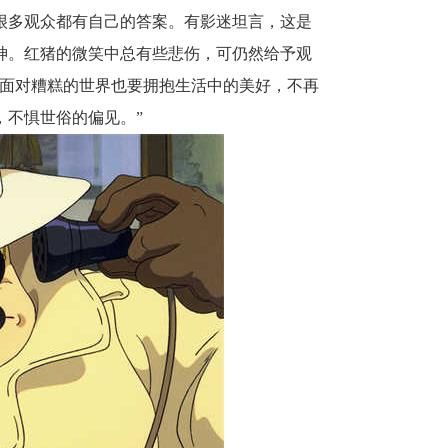
很多观众都有自己的答
案。
有影迷坦言，这是
神。红猪的
微笑中
总
有些悲伤，
可仍然
给予
观
面对糟糕的世界也要拥抱生活中的美好，不再
，不惧世俗的偏见
。
”