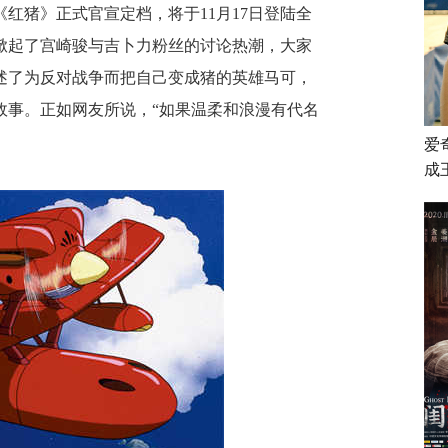
《红猪》
正式
官宣定档，将于
11月17日登陆全
掀起了宫崎骏与吉卜力粉丝的讨论热潮，
大家
述
了为反对战争而把自己变成猪的英雄马可，
故事。正如网友所说，
“如果温柔和浪漫有代名
爱
成