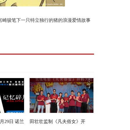
宫崎骏笔下
一只特立独行的猪的
浪漫爱情故事
月29日 诺兰
田壮壮监制《凡夫俗女》开