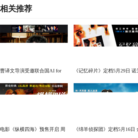
相关推荐
曹译文导演受邀联合国AI for
《记忆碎片》定档5月29日 诺
Good全球峰会 以AI影像传递向
神作IMAX首次量身定制
善力量
电影《纵横四海》预售开启 周
《绵羊侦探团》定档5月16日 