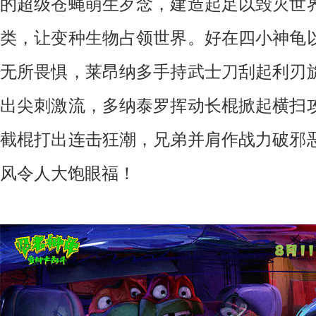
的超级苍蝇萌生歹念，建造起足以毁灭世
类，让变种生物占领世界。好在四小神龟
无所畏惧，莱昂纳多手持武士刀刮起利刃
出尖刺激流，多纳泰罗挥动长棍掀起横扫
截棍打出连击狂潮，兄弟并肩作战力破邪
风令人大饱眼福！