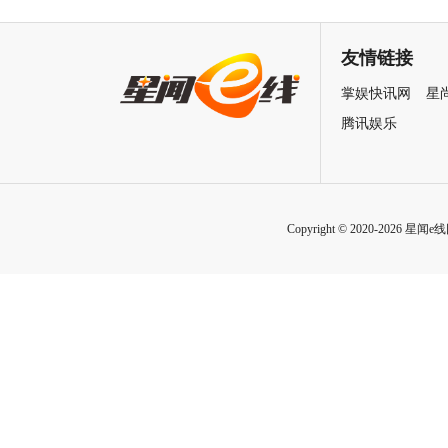
润发张国荣钟楚红巅峰演绎极
刚狼携全明星给羊打工！
致情感！
友情链接
掌娱快讯网
星
腾讯娱乐
Copyright © 2020-2026 星闻e线网