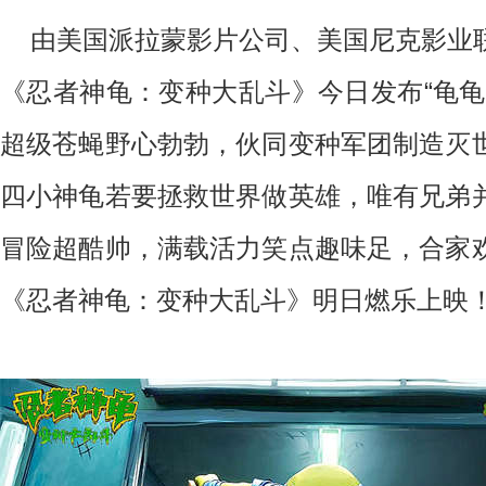
由美国派拉蒙影片公司、美国尼克影业
《忍者神龟：变种大乱斗》今日发布“龟龟
超级苍蝇野心勃勃，伙同变种军团制造灭
四小神龟若要拯救世界做英雄，唯有兄弟
冒险超酷帅，满载活力笑点趣味足，合家
《忍者神龟：变种大乱斗》明日燃乐上映