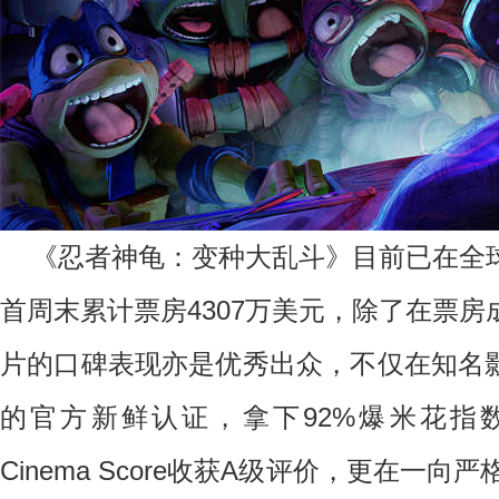
《忍者神龟：变种大乱斗》目前已在全
首周末累计票房
4307
万美元，除了在票房
片的口碑表现亦是优秀出众，不仅在知名
的官方新鲜认证，拿下
92%
爆米花指
Cinema Score
收获
A
级评价，更在一向严