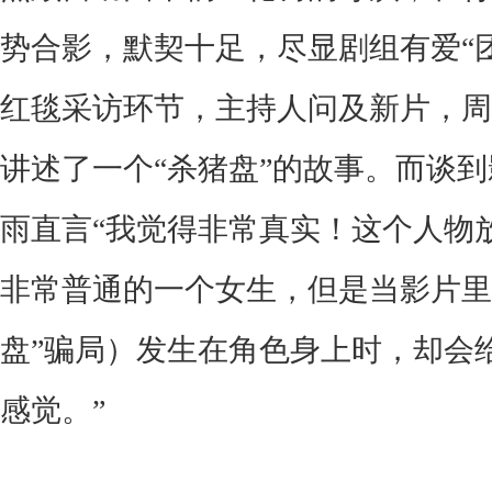
势合影，默契十足，尽显剧组有爱“
红毯采访环节
，
主持人问及新片
，
周
讲述了一个“杀猪盘”的故事
。
而谈到
雨直言“我觉得非常真实
！
这个人物
非常普通的一个女生
，
但是当影片里
盘”骗局
）
发生在角色身上时
，
却会
感觉。”