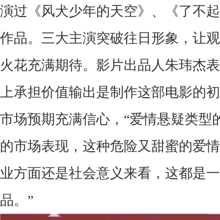
演过《风犬少年的天空》、《了不起
作品
。三大主演突破
往日形象
，让
观
火花充满期待。
影片出品人朱玮杰表
上承担价值输出是
制作
这部电影的初
市场
预期
充满信心
，
“爱情悬疑类型
的市场表现，这种危险又甜蜜的爱情
业方面还是社会意义来看，这都是一
品
。”