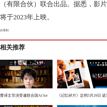
（有限合伙）联合出品
。
据悉
，
影片
将于
2023
年上映
。
分享到
相关推荐
曹译文导演受邀联合国AI for
《记忆碎片》定档5月29日 诺
Good全球峰会 以AI影像传递向
神作IMAX首次量身定制