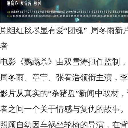
剧组红毯尽显有爱“团魂”
周冬雨新片
者
电影《鹦鹉杀》由双雪涛担任监制，
周冬雨、章宇、张宥浩领衔
主演，
李
影片从
真实的“杀猪盘”新闻中取材
者之间一个关于情感与复仇的故事。
照顾自幼因车祸坐轮椅的导演，在背