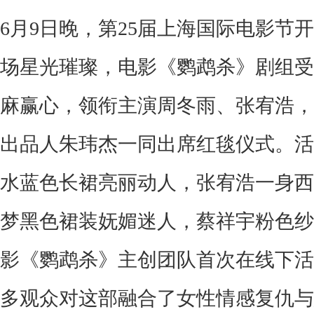
6
月
9
日晚
，
第
25
届上海国际电影节开
场星光璀璨
，
电影
《
鹦鹉杀
》
剧组受
麻赢心
，
领衔主演周冬雨
、
张宥浩
，
出品人朱玮杰一同出席红毯仪式
。
活
水蓝色长裙亮丽动人
，
张宥浩一身西
梦黑色裙装妩媚迷人
，
蔡祥宇粉色纱
影
《
鹦鹉杀
》
主创团队首次在线下活
多观众对这部融合了女性情感复仇与