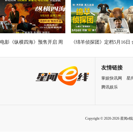
善力量
电影《纵横四海》预售开启 周
《绵羊侦探团》定档5月16日 
润发张国荣钟楚红巅峰演绎极
刚狼携全明星给羊打工！
致情感！
友情链接
掌娱快讯网
星
腾讯娱乐
Copyright © 2020-2026 星闻e线网