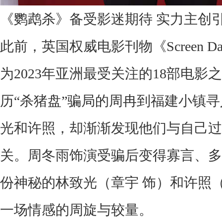
《
鹦鹉杀
》
备受影迷期待
实力主创
此前
，英国权威电影刊物《Screen Da
为
2023
年亚洲最受关注的
18
部电影之
历“杀猪盘”骗局的周冉到福建小镇
光和许照，却渐渐发现他们与
自己
过
关。
周冬雨饰演受骗后变得寡言、多
份神秘的林致光（章宇
饰）和许照
一场情感的
周旋与
较量。