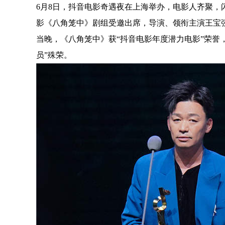
6
月
8
日
，
抖音电影奇遇夜在上海举办
，
电影人齐聚
，
影
《
八角笼中
》
剧组
受邀出席
，
导演
、
领衔主演王宝
当晚
，《
八角笼中
》
获“抖音电影年度潜力电影”荣誉
员”殊荣
。