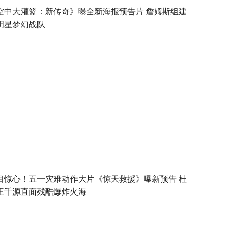
空中大灌篮：新传奇》曝全新海报预告片 詹姆斯组建
明星梦幻战队
目惊心！五一灾难动作大片《惊天救援》曝新预告 杜
王千源直面残酷爆炸火海