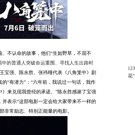
输
、
不认命的故事
，
他们“生如野草
，
不屈不
局中的普通人突破命运重围
、
寻找人生出路时
1
王宝强
、
陈永胜
、
张祎曈代表《八角笼中》剧
花
真的
“
有潜力”
：“
六年前
，
我说过一句话
，
我作
中
》
来兑现我曾经的承诺
。
”陈永胜感谢了宝强
，
并表示
“
这部电影一定会给大家带来不一样的
部非常励志
、
特别正能量的电影
。