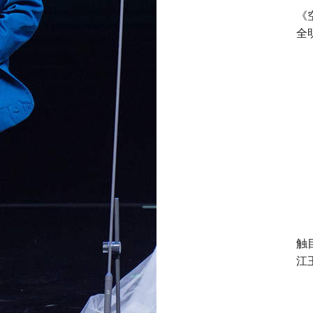
《
全
触
江