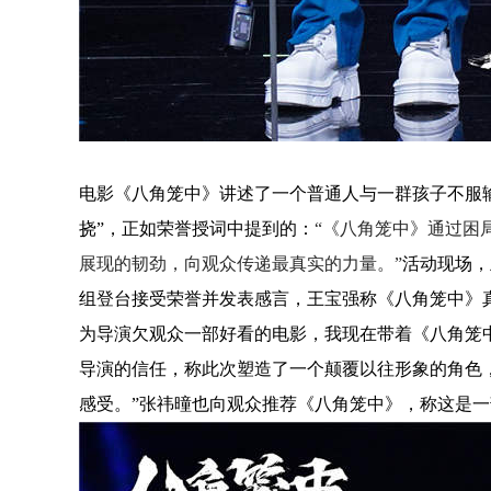
电影
《
八角笼中
》
讲述了一个普通人与一群孩子不服
挠”
，
正如荣誉授词中提到的
：
“《
八角笼中
》
通过困
展现的韧劲
，
向观众传递最真实的力
量
。”
活动现场
，
组登台接受荣誉并发表感言
，
王宝强称
《
八角笼中
》
为导演欠观众一部好看的电影
，
我现在带着
《
八角笼
导演的信任
，
称此次塑造了一个颠覆以往形象的角色
感受
。
”
张祎曈也向观众推荐
《
八角笼中
》，
称这是一