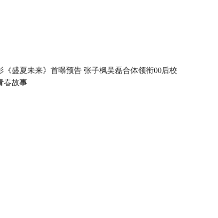
影《盛夏未来》首曝预告 张子枫吴磊合体领衔00后校
青春故事