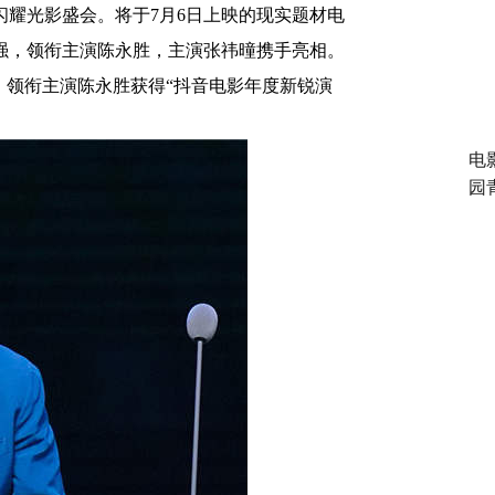
闪耀光影盛会
。
将于
7
月
6
日上映的现实题材电
强
，
领衔主演陈永胜
，
主演张祎曈携手亮相
。
，
领衔主演陈永胜获得“抖音电影年度新锐演
电
园