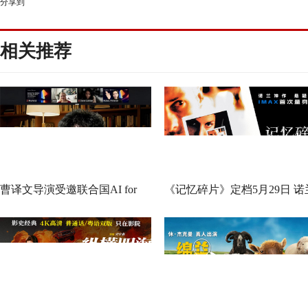
分享到
相关推荐
曹译文导演受邀联合国AI for
《记忆碎片》定档5月29日 诺
Good全球峰会 以AI影像传递向
神作IMAX首次量身定制
善力量