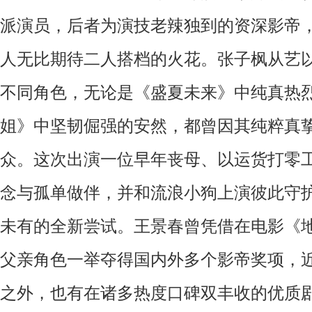
派演员，后者为演技老辣独到的资深影帝
人无比期待二人搭档的火花。张子枫从艺
不同角色，无论是《盛夏未来》中纯真热
姐》中坚韧倔强的安然，都曾因其纯粹真
众。这次出演一位早年丧母、以运货打零
念与孤单做伴，并和流浪小狗上演彼此守
未有的全新尝试。王景春曾凭借在电影《
父亲角色一举夺得国内外多个影帝奖项，
之外，也有在诸多热度口碑双丰收的优质