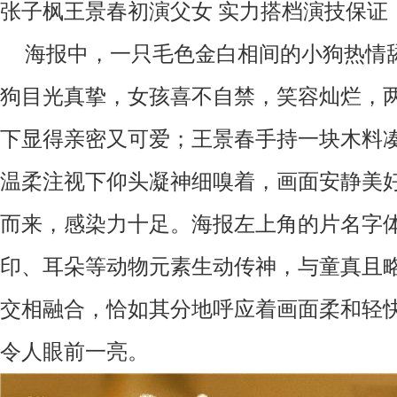
张子枫王景春初演父女
实力搭档演技保证
海报中，一只毛色金白相间的小狗热情
狗目光真挚，女孩喜不自禁，笑容灿烂，
下显得亲密又可爱；王景春手持一块木料
温柔注视下仰头凝神细嗅着，画面安静美
而来，感染力十足。海报左上角的片名字
印、耳朵等动物元素生动传神，与童真且
交相融合，恰如其分地呼应着画面柔和轻
令人眼前一亮。