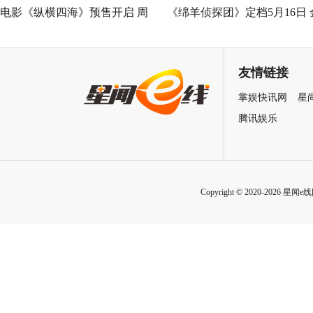
电影《纵横四海》预售开启 周
《绵羊侦探团》定档5月16日 
润发张国荣钟楚红巅峰演绎极
刚狼携全明星给羊打工！
致情感！
友情链接
掌娱快讯网
星
腾讯娱乐
Copyright © 2020-2026 星闻e线网