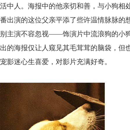
活中人。海报中的他亲切和善，与小狗相
番出演的这位父亲平添了些许温情脉脉的
别主演不容忽视
——饰演片中流浪狗的小
出的海报仅让人窥见其毛茸茸的脑袋，但
宠影迷心生喜爱，对影片充满好奇。