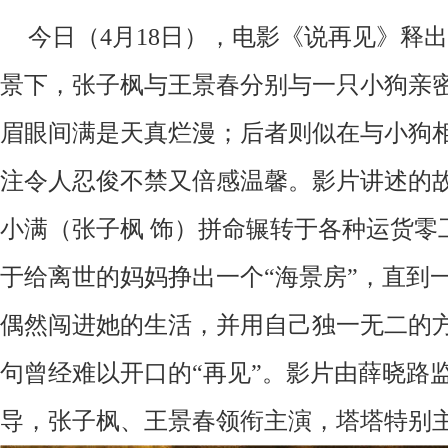
今日（
4月1
8
日），电影《说再见》释出
景下，张子枫与王景春分别与一只小狗亲
眉眼间满是天真烂漫；后者则似在与小狗
注令人忍俊不禁又倍感温馨。影片讲述的
小满（张子枫 饰）
拼命辗转于各种运货零
于给离世的妈妈挣出一个
“海景房”
，
直到
偶
然
闯进
她
的生活
，
并
用
自己独一无二的
句曾经难以开口的
“再见”
。
影片由薛晓路
导，张子枫、王景春领衔主演，塔塔特别