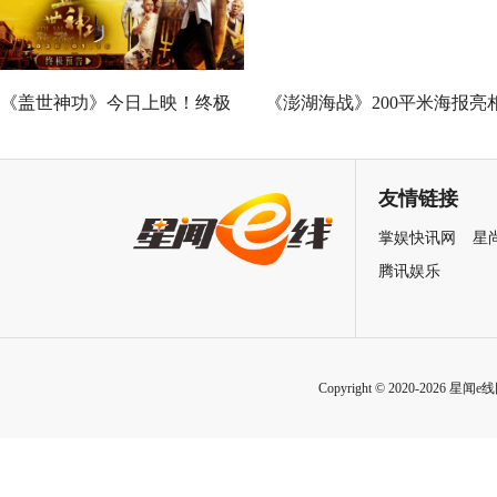
出品
。
目前正在
全国温暖
热映中
。
分享到
相关推荐
陶德燕主演黑马剧《樊笼》 首
春节档唯一粤语喜剧《夜王》
演蛇蝎美人扮相惊艳
广州路演 黄子华粤语“造梗
王”现场爆笑开大