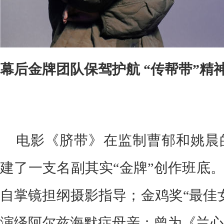
幕后金牌团队保驾护航 “传帮带”精
电影《脐带》在监制曹郁和姚晨
建了一支名副其实“金牌”创作班底。
自掌镜担纲摄影指导；
金鸡奖
“
最佳
演绎
阿尔兹海默症母亲
；曾为《兰心