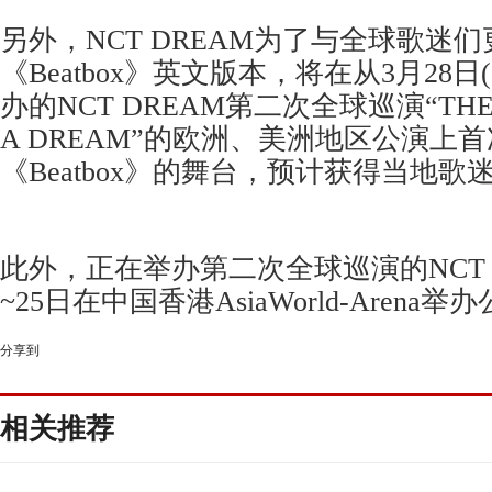
另外，
N
CT DREAM
为了与全球歌迷们
《
Beatbox
》英文版本，将在从3月2
8
日
办的
N
CT DREAM
第二次
全球巡演“
THE
A DREAM
”的欧洲、美洲地区公演上首
《
Beatbox
》的舞台，预计获得当地歌
此外，正在
举办第二次全球巡演的
N
CT
~
25
日在中国香港
AsiaWorld-Arena
举办
分享到
相关推荐