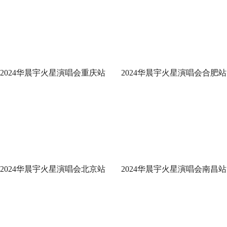
2024华晨宇火星演唱会重庆站
2024华晨宇火星演唱会合肥站
圆满结束 国风四面台将登鸟巢
双场圆满落幕 七夕限定惊喜
新章待启
锁再聚国风盛宴
2024华晨宇火星演唱会北京站
2024华晨宇火星演唱会南昌站
官宣 鸟巢四面台强势回归辟国
双场火热唱响 开启四面台极
风新篇
国风音乐盛宴