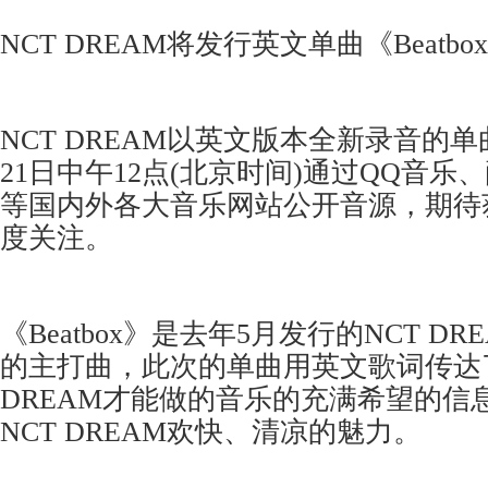
N
CT DREAM
将发行英文单曲《
Beatbox
N
CT DREAM
以英文版本全新录音的单
2
1
日中午1
2
点(北京时间
)
通过Q
Q
音乐、
等国内外各大音乐网站公开音源，期待
度关注。
《
Beatbox
》是去年5月发行的
N
CT DR
的主打曲，此次的单曲用英文歌词传达
DREAM
才能做的音乐的充满希望的信
N
CT DREAM
欢快、清凉的魅力。