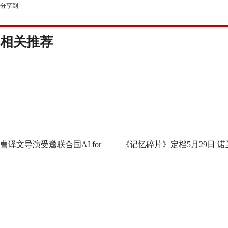
分享到
相关推荐
曹译文导演受邀联合国AI for
《记忆碎片》定档5月29日 诺
Good全球峰会 以AI影像传递向
神作IMAX首次量身定制
善力量