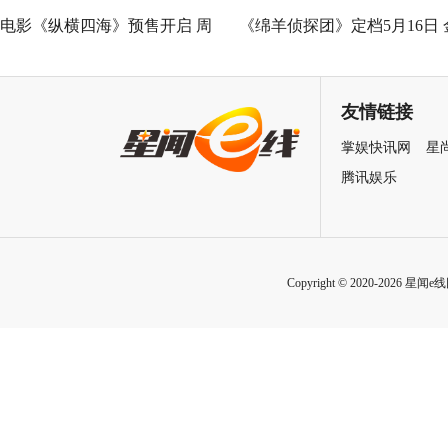
电影《纵横四海》预售开启 周
《绵羊侦探团》定档5月16日 
润发张国荣钟楚红巅峰演绎极
刚狼携全明星给羊打工！
致情感！
友情链接
掌娱快讯网
星
腾讯娱乐
Copyright © 2020-2026 星闻e线网