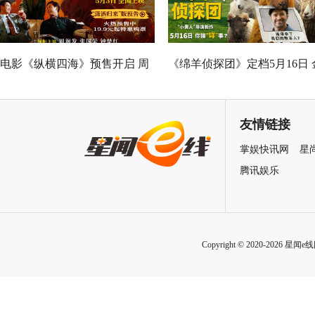
电影《纵横四海》预售开启 周
《绵羊侦探团》定档5月16日 
润发张国荣钟楚红巅峰演绎极
刚狼携全明星给羊打工！
致情感！
友情链接
掌娱快讯网
星
腾讯娱乐
Copyright © 2020-2026 星闻e线网