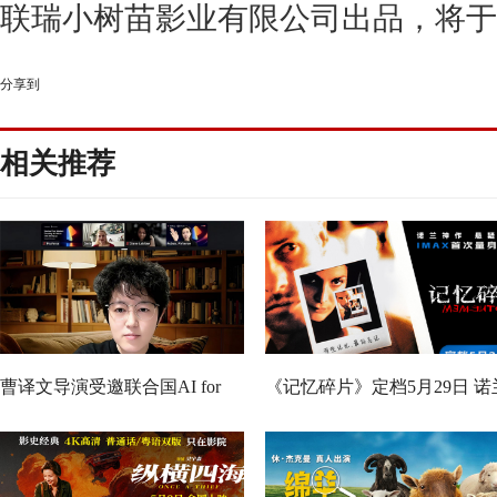
联瑞小树苗影业有限公司出品，
将于
分享到
相关推荐
曹译文导演受邀联合国AI for
《记忆碎片》定档5月29日 诺
Good全球峰会 以AI影像传递向
神作IMAX首次量身定制
善力量