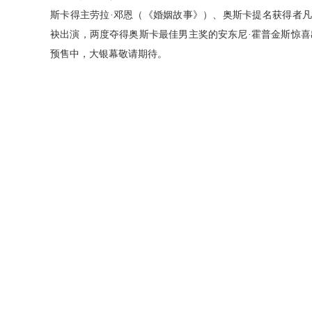
斯卡得主劳拉·邓恩（《婚姻故事》）、奥斯卡提名获得者凡
袂出演，两度夺得奥斯卡最佳男主奖的安东尼·霍普金斯惊
预售中
，大银幕敬请期待。
分享到
相关推荐
曹译文导演受邀联合国AI for
《记忆碎片》定档5