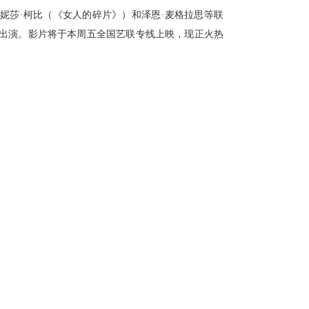
妮莎·柯比（《女人的碎片》）和泽恩·麦格拉思等联
喜出演。影片将于本周五全国艺联专线上映，
现正火热
月29日 诺兰
田壮壮监制《凡夫俗女》开