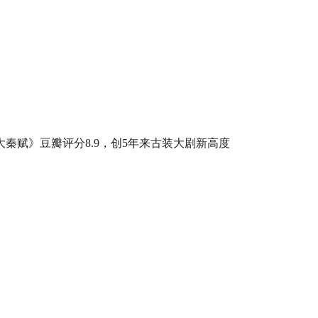
大秦赋》豆瓣评分8.9，创5年来古装大剧新高度