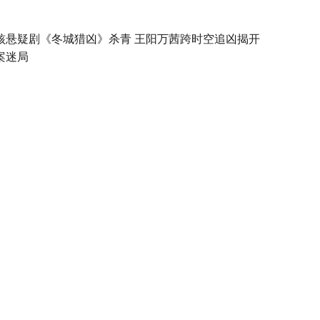
核悬疑剧《冬城猎凶》杀青 王阳万茜跨时空追凶揭开
案迷局