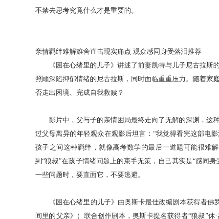
不禁去思考究竟什么才是重要的。
亲情羁绊难解难舍直击现实痛点
观众感同身受落泪推荐
《困在心绪里的儿子》讲述了前妻凯特与儿子尼古拉斯
照顾深陷抑郁情绪的尼古拉斯，同时面临重重压力。随着家
否走出困境、完成自我救赎？
影片中，父与子的亲情困局最终走向了无解的深渊，这
过父母离异的年轻观众在观影后坦言：
“我觉得看完这部电
孩子之间这种羁绊，就像高考数学的最后一道题可能很难解
到
“狼叔”在孩子情绪问题上的束手无策，自己其实是“感同
一些问题时，要直面它，不要逃避。
《困在心绪里的儿子》由奥斯卡最佳改编剧本获得者佛
间里的父亲》）联合创作剧本，奥斯卡提名获得者“狼叔”休