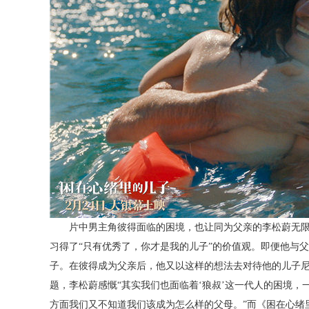
片中男主角彼得面临的困境，也让同为父亲的李松蔚无
习得了
“
只有优秀了，你才是我的儿子
”的价值观。
即便他与父
子。在彼得成为父亲后，他又以这样的想法去对待他的儿子
题，李松蔚感慨
“其实我们也面临着‘狼叔’这一代人的困境，
方面我们又不知道我们该成为怎么样的父母
。
”
而《困在心绪