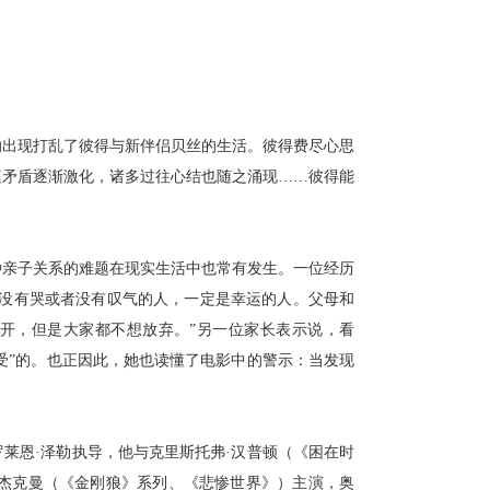
的出现打乱了彼得与新伴侣贝丝的生活。彼得费尽心思
庭矛盾逐渐激化，诸多过往心结也随之涌现
……彼得能
种亲子关系的难题在现实生活中也常有发生。一位经历
影没有哭或者没有叹气的人，一定是幸运的人。父母和
开，但是大家都不想放弃。”
另一位家长表示说，看
身受”的。也正因此，她也读懂了电影中的警示：当发现
罗莱恩
·泽勒执导，他与克里斯托弗·汉普顿（《困在时
·杰克曼（《金刚狼》系列、《悲惨世界》）主演，奥