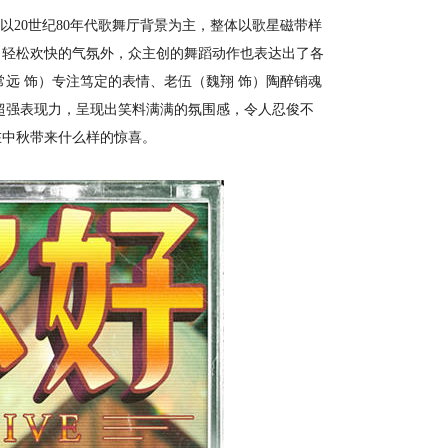
20世纪80年代歌舞厅背景为主，整体以歌星磁带样
了轻松欢快的气氛外，众主创的舞蹈动作也表达出了各
远 饰）专注笃定的表情、老伍（魏翔 饰）陶醉销魂
超强表现力，呈现出笑料满满的氛围感，令人忍俊不
在中秋带来什么样的惊喜。