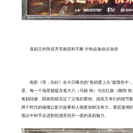
喜剧王炸阵容齐亮相笑料不断 中秋必备快乐加倍
电影《哥，你好》在今日曝光的“爸妈爱上头”版预告中，
景。每一个场景都蕴含着大六（马丽 饰）与伍红旗（魏翔 饰
爸妈结缘，阴差阳错见证了父母的爱情。搞笑又奇幻的情节
两个时代的碰撞让影片故事和人物更加鲜活有力，逐层递增
观众中秋节走进影院感受别开一面的喜剧魅力。