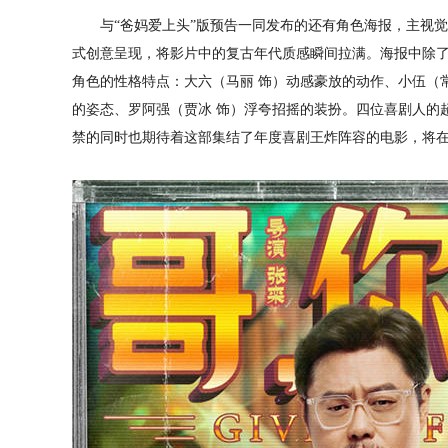
与“爸妈爱上头”版预告一同发布的还有角色海报，主视觉以
式创意呈现，将影片中的复古年代质感瞬间拉满。海报中除
角色的性格特点：大六（马丽 饰）动感豪放的动作、小伍（常
的姿态、罗阿强（贾冰 饰）浮夸招摇的装扮。四位喜剧人的
禁的同时也期待着这部集结了年度喜剧王炸阵容的电影，将