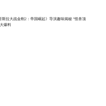
哥斯拉大战金刚2：帝国崛起》导演趣味揭秘 “怪兽顶
”大爆料