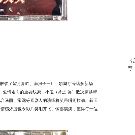
《
荐
解锁了望月湖畔、南河子一厂、歌舞厅等诸多新场
）爱情走向的重要线索，小伍（常远 饰）数次穿越帮
配合马丽、常远等喜剧人的演绎将笑果瞬间拉满。新旧
的情感浓度也令影片笑泪齐飞、惊喜满满，值得每一位