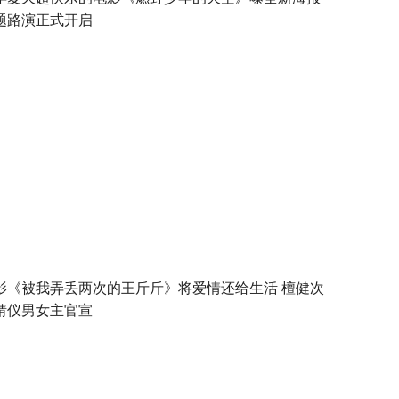
题路演正式开启
影《被我弄丢两次的王斤斤》将爱情还给生活 檀健次
婧仪男女主官宣