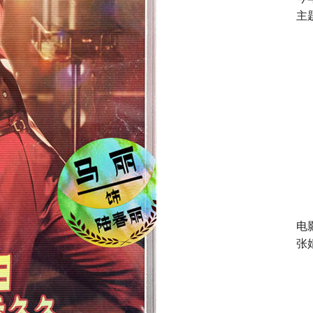
主
电
张