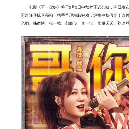
电影《哥，你好》将于9月9日中秋档正式公映，今日发
王炸阵容惊喜亮相，携手呈现精彩好戏，迎接中秋假期！该
允桐、韩彦博、张一鸣、郝鹏飞、李一宁、李桃夭夭、刘语