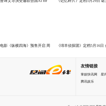
曹译文导演受邀联合国AI for
《记忆碎片》定档5月29日 诺
Good全球峰会 以AI影像传递向
神作IMAX首次量身定制
善力量
电影《纵横四海》预售开启 周
《绵羊侦探团》定档5月16日 
润发张国荣钟楚红巅峰演绎极
刚狼携全明星给羊打工！
致情感！
友情链接
掌娱快讯网
星
腾讯娱乐