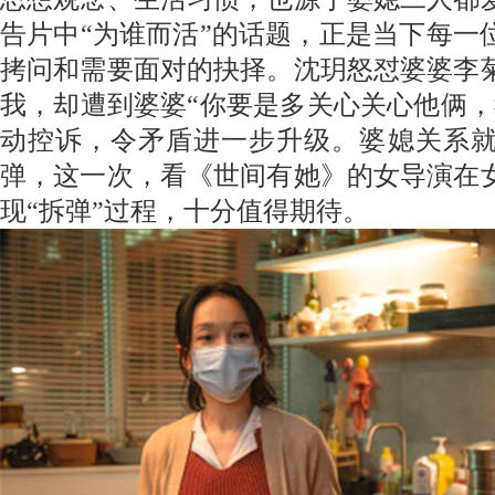
告片中“为谁而活”的话题，正是当下每一
拷问和需要面对的抉择
。沈玥
怒怼婆婆李
我
，
却遭到婆婆
“你要是多关心关心他俩
，
动控诉，令矛盾进一步升级。婆媳关系
弹，这一次，看《世间有她》的女导演在
现“拆弹”过程，十分值得期待。