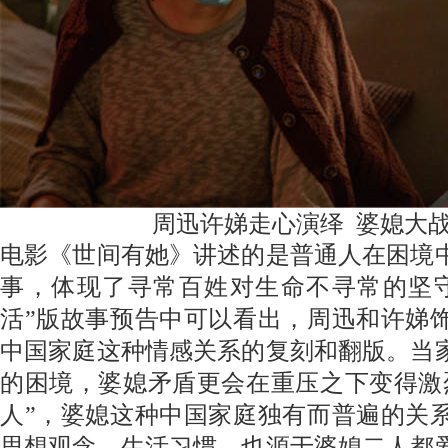
周迅许娣走心演绎
婆媳大
电影
《
世间有她
》
讲述的是普通人在困境
事，体现了寻常百姓对生命不寻常的坚
活”版故事预告中可以看出
，
周迅和许娣
中国家庭这种情感关系的复刻和翻版。当
的困境，婆媳矛盾更会在重压之下变得激
人”，婆媳这种中国家庭独有而普遍的关
思想观念、生活习惯，也源于婆媳二人都