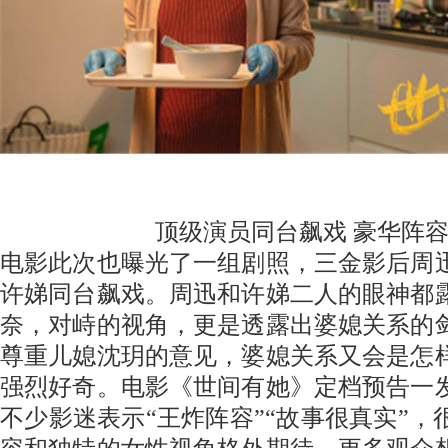
顶级演员同台飙戏
豪华阵
电影此次也曝光了一组剧照
，
三金影后周
许娣同台飙戏
。
周迅和许娣二人的眼神都
奈
，
对峙的视角
，
更是透露出婆媳关系的
尊重儿媳沈
玥
的意见
，
婆媳关系又会是怎
强烈好奇
。
电影《世间有她》定档预告一
不少影迷表示
“王炸阵容”“故事很真实”
，