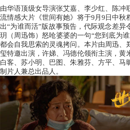
由华语顶级女导演张艾嘉
、
李少红
、
陈冲
流情感大片《世间有她》将于
9月9日中
出“为谁而活”版故事预告，代际观念差异
玥
（周迅饰）怒呛婆婆的一句
“您到底为
都会自我思索的灵魂拷问。本片由周迅、
玺特邀出演，许娣、冯德伦领衔主演，黄
白客、苏小明、巴图、朱雅芬、方平、马
制片人兼总出品人。