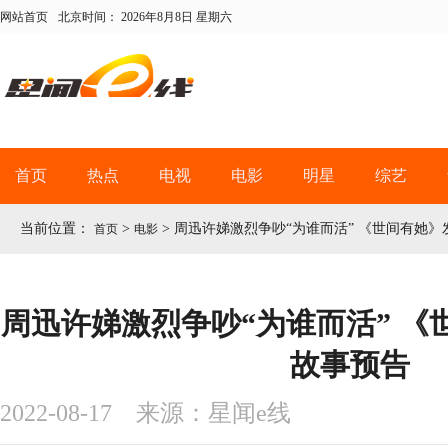
网站首页
北京时间：
2026年8月8日 星期六
首页
热点
电视
电影
明星
综艺
当前位置：
>
>
周迅许娣激烈争吵“为谁而活” 《世间有她
首页
电影
周迅许娣激烈争吵“为谁而活” 《
故事预告
2022-08-17 来源：星闻e线