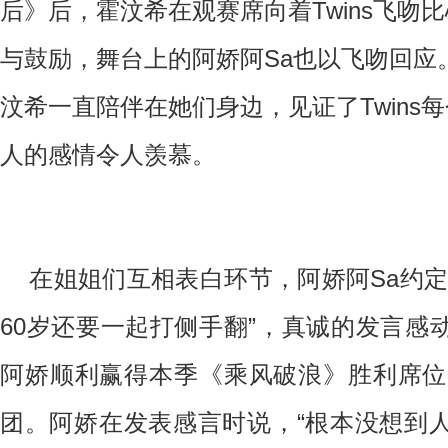
后》后，霍汶希在观赛席向着Twins飞吻比
与鼓励，舞台上的阿娇阿Sa也以飞吻回应。T
汶希一直陪伴在她们身边，见证了Twins
人的感情令人羡慕。
在姐姐们互相表白环节，阿娇阿
Sa约
60岁还要一起打侧手翻”，真诚的发言感
阿娇顺利赢得本季《乘风破浪》胜利席位
团。阿娇在发表感言时说，“根本没想到