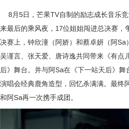
8月5日，芒果TV自制的励志成长音乐
来最后的乘风夜，17位姐姐闯进总决赛，
决赛上，
钟欣潼（阿娇）和蔡卓妍（阿
Sa
吴谨言、张天爱、唐诗逸共同带来《有点
后》舞台。并与阿Sa在《下一站天后》舞
演唱会经典鹿角造型，回忆杀满满
。最终
和阿
Sa再一次携手成团。