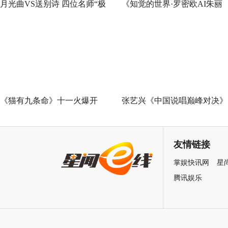
月光曲VS送别诗 四位名师“极
《知觉的世界·罗密欧AI朱丽
限挑战”谁能晋级总决赛？
叶》早鸟票正式开售 解锁沉
式当代艺术大展全新玩法
《猫有九条命》十一火爆开
张艺兴《中国说唱巅峰对决》
幕，猫党必看长假北京最高分
总决赛助阵GAI 《亢龙有悔》
展览
冲上巅峰炸裂舞台
友情链接
掌娱快讯网
星
腾讯娱乐