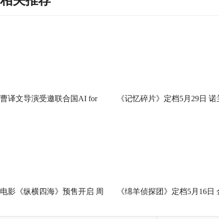
相关推荐
曹译文导演受邀联合国AI for
《记忆碎片》定档5月29日 诺
Good全球峰会 以AI影像传递向
神作IMAX首次量身定制
善力量
电影《纵横四海》预售开启 周
《绵羊侦探团》定档5月16日 
润发张国荣钟楚红巅峰演绎极
刚狼携全明星给羊打工！