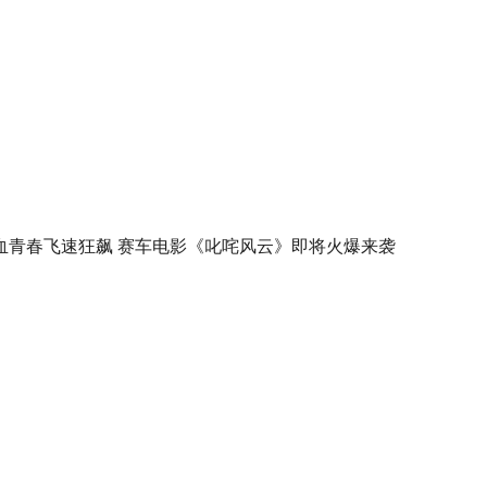
血青春飞速狂飙 赛车电影《叱咤风云》即将火爆来袭