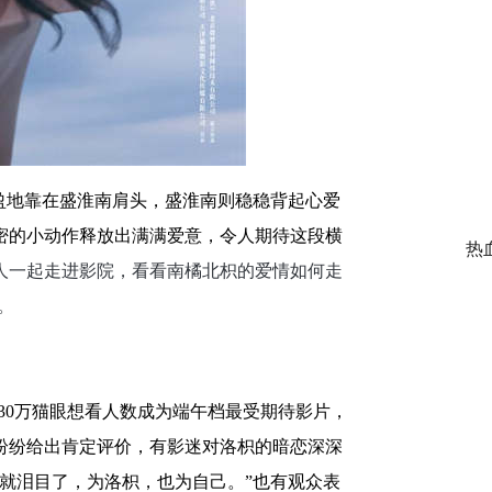
盈地靠在盛淮南肩头，盛淮南则稳稳背起心爱
密的小动作释放出满满爱意，令人期待这段横
热
人一起走进影院，看看南橘北枳的爱情如何走
A。
30
万猫眼想看人数成为端午档最受期待影片，
纷纷给出肯定评价，有影迷对洛枳的暗恋深深
就泪目了，为洛枳，也为自己。”也有观众表