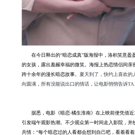
在今日释出的
“暗恋成真”
版海报中，洛枳笑意盈
的女孩，露出羞赧幸福的微笑。海报上热恋情侣间亲
跨十余年的漫长暗恋故事。
夏天到了，快约上喜欢的
向圆满，所有没能说出口的情话，让电影悄悄告诉
T
据悉，电影《暗恋
·橘生淮南》在上映前便凭借近
引发端午观影热潮。不少观众第一时间走入影院，并
共情：
“每个暗恋过的人看都会想到自己吧，看着看着