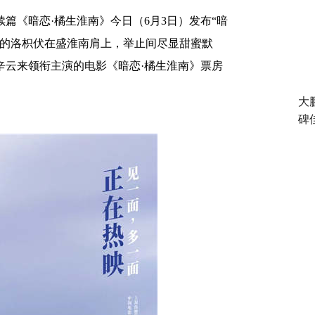
续篇《
暗恋
·橘生淮南
》今日（
6月3日）
发布
“暗
的洛枳伏在盛淮南肩上，举止间尽显甜蜜默
辛云来领衔主演的电影《暗恋
·橘生淮南》
票房
大
碑