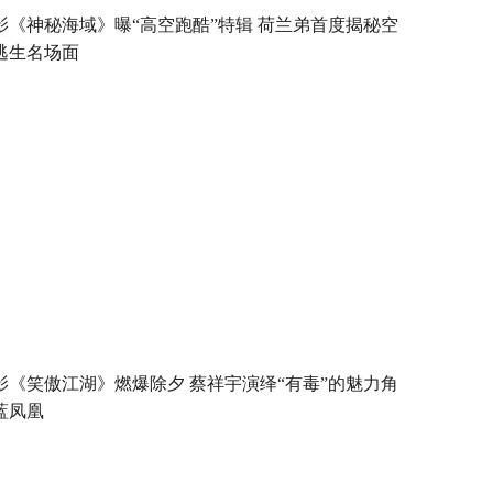
影《神秘海域》曝“高空跑酷”特辑 荷兰弟首度揭秘空
逃生名场面
影《笑傲江湖》燃爆除夕 蔡祥宇演绎“有毒”的魅力角
蓝凤凰