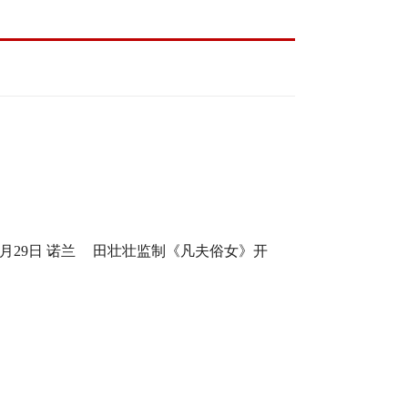
月29日 诺兰
田壮壮监制《凡夫俗女》开
身定制
机，一场回乡路，两代解心结