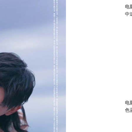
电
中
电
色