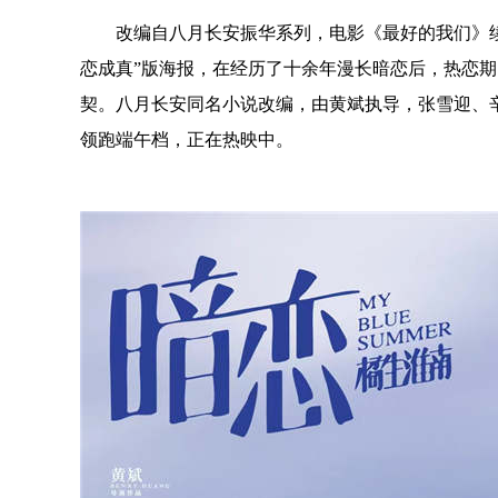
改编自八月长安振华系列，电影《
最好的我们
》
恋成真”
版海报
，
在经历了十余年漫长暗恋后，热恋期
契
。
八月长安同名小说改编，由黄斌
执导
，张雪迎、
领跑端午档，正在热映中
。