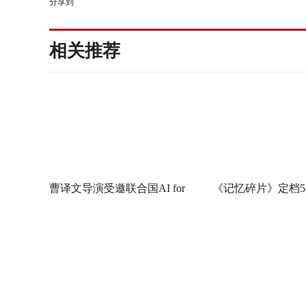
分享到
相关推荐
曹译文导演受邀联合国AI for
《记忆碎片》定档5
Good全球峰会 以AI影像传递向
神作IMAX首次量
善力量