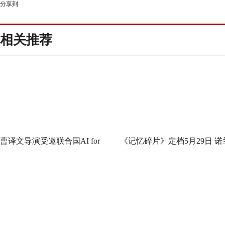
分享到
相关推荐
曹译文导演受邀联合国AI for
《记忆碎片》定档5月29日 诺
Good全球峰会 以AI影像传递向
神作IMAX首次量身定制
善力量