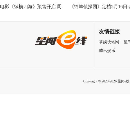
电影《纵横四海》预售开启 周
《绵羊侦探团》定档5月16日 
润发张国荣钟楚红巅峰演绎极
刚狼携全明星给羊打工！
致情感！
友情链接
掌娱快讯网
星
腾讯娱乐
Copyright © 2020-2026 星闻e线网