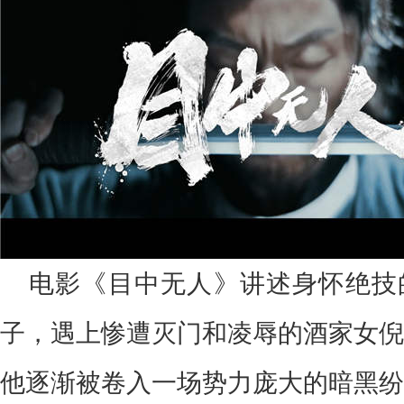
电影《目中无人》讲述身怀绝技
子，遇上惨遭灭门和凌辱的酒家女倪
他逐渐被卷入一场势力庞大的暗黑纷