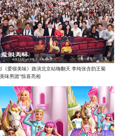
影《爱很美味》路演北京站嗨翻天 李纯张含韵王菊
“美味男团”惊喜亮相