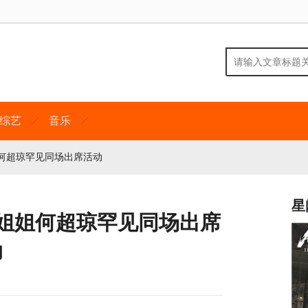
综艺
音乐
姐何超琼罕见同场出席活动
星
 与姐姐何超琼罕见同场出席
动