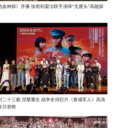
热血神探》开播 张雨剑梁洁联手演绎“无厘头”高能探
封二十三载 涅槃重生 战争史诗巨片《黄埔军人》高清
昨日首映