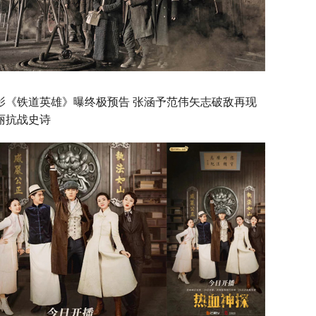
影《铁道英雄》曝终极预告 张涵予范伟矢志破敌再现
丽抗战史诗