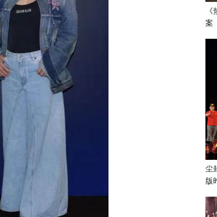
《
案
尘
版