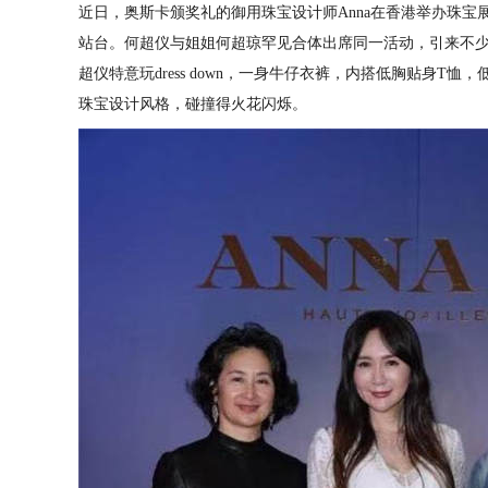
近日，奥斯卡颁奖礼的御⽤珠宝设计师Anna在香港举办珠
站台。何超仪与姐姐何超琼罕见合体出席同一活动，引来不
超仪特意玩dress down，一身牛仔衣裤，内搭低胸贴⾝T
珠宝设计风格，碰撞得火花闪烁。