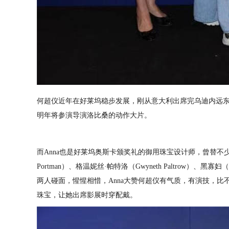
何超仪近年在好莱坞稳步发展，刚从意⼤利出席完乌迪内远
明年将参演导演洛比桑的动作⼤⽚。
⽽Anna也是好莱坞奥斯卡颁奖礼的御⽤珠宝设计师，曾替不少巨
Portman）、格温妮丝·帕特洛（Gwyneth Paltrow）、⿊寡妇（
两⼈碰⾯，惺惺相惜，Anna⼤赞何超仪有气质，有演技，
珠宝，让她出席影展时穿配戴。