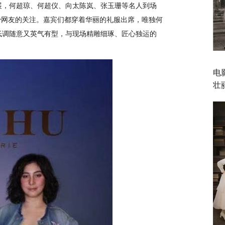
宝展，何超琼、何超仪、向太陈岚、张⽟珊等名人到场
少网友的关注。嘉宾们都穿着华丽的礼服出席，唯独何
恤，低调随意又英气有型，与现场精雕细琢、匠⼼独运的
电
壮