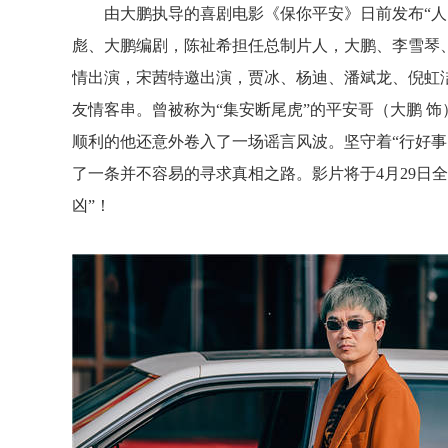
由大鹏执导的喜剧电影《保你平安》日前发布
“
彪、大鹏编剧，陈祉希担任总制片人，大鹏、李雪琴
情出演，宋茜特邀出演，贾冰、杨迪、潘斌龙、倪虹
友情客串。曾被称为“集安断尾虎”的平安哥（大鹏 
顺利的他还意外卷入了一场谣言风波。坚守着“行好事
了一条并不容易的寻求真相之路。影片将于4月29日
凶”！