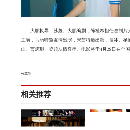
大鹏执导，苏彪、大鹏编剧，陈祉希担任总制片
主演，马丽特邀友情出演，宋茜特邀出演，贾冰、杨
山、曹炳琨、梁超友情客串。电影将于
4月29日在
分享到
相关推荐