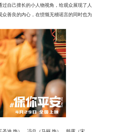
通过自己擅长的小人物视角，给观众展现了人
观众善良的内心，在愤慨无稽谣言的同时也为
王圣迪
饰）、冯总（马丽
饰）、韩露（宋