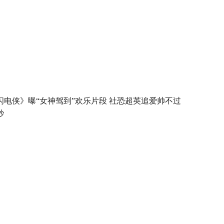
闪电侠》曝“女神驾到”欢乐片段 社恐超英追爱帅不过
秒