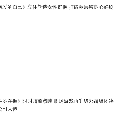
亲爱的自己》立体塑造女性群像 打破圈层铸良心好剧
胜券在握》限时超前点映 职场游戏再升级邓超组团决
公司大佬