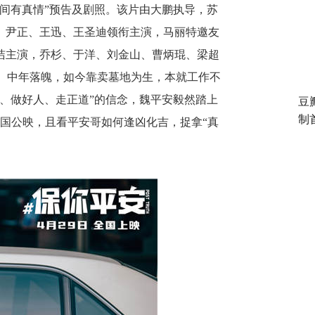
人间有真情”预告及剧照。该片由大鹏执导，苏
、尹正、王迅、王圣迪领衔主演，马丽特邀友
洁主演，乔杉、于洋、刘金山、曹炳琨、梁超
饰）中年落魄，如今靠卖墓地为生，本就工作不
、做好人、走正道”的信念，魏平安毅然踏上
豆
制
全国公映，且看平安哥如何逢凶化吉，捉拿“真