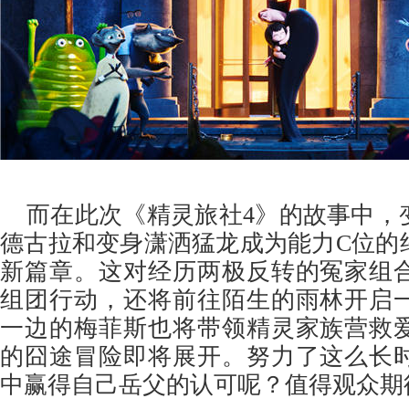
而在此次《精灵旅社4》的故事中，
德古拉和变身潇洒猛龙成为能力C位的
新篇章。这对经历两极反转的冤家组
组团行动，还将前往陌生的雨林开启
一边的梅菲斯也将带领精灵家族营救
的囧途冒险即将展开。努力了这么长
中赢得自己岳父的认可呢？值得观众期