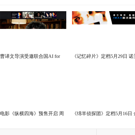
曹译文导演受邀联合国AI for
《记忆碎片》定档5月29日 诺
Good全球峰会 以AI影像传递向
神作IMAX首次量身定制
善力量
电影《纵横四海》预售开启 周
《绵羊侦探团》定档5月16日 
润发张国荣钟楚红巅峰演绎极
刚狼携全明星给羊打工！