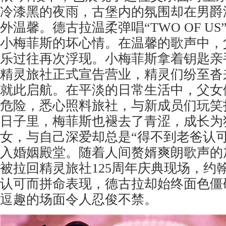
冷漆黑的夜雨，古堡内的氛围却在男爵
外温馨。德古拉温柔弹唱“TWO OF U
小梅菲斯的坏心情。在温馨的歌声中，
乐过往再次浮现。小梅菲斯拿着钥匙亲
精灵旅社正式宣告营业，精灵们纷至沓
就此启航。在平淡的日常生活中，父女
危险，悉心照料旅社，与新成员们玩笑
日子里，梅菲斯也褪去了青涩，成长为
女，与自己深爱却总是“得不到老爸认
入婚姻殿堂。随着人间赘婿爽朗歌声的
被拉回精灵旅社125周年庆典现场，约
认可而拼命表现，德古拉却始终面色僵
逗趣的场面令人忍俊不禁。