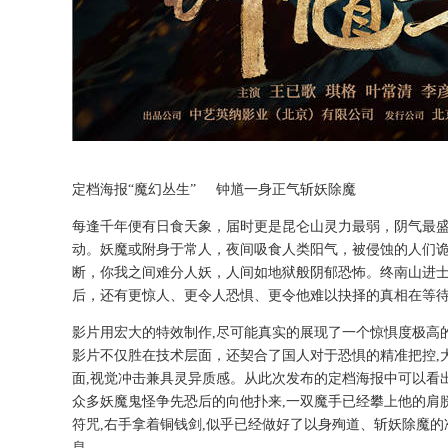
定档海报“魔幻丛生” 钟馗一身正气斩妖除魔
每逢千年便有日食天象，届时更是昆仑山灵力最弱，阴气最
动。妖魔或附身于常人，夜间吸食人类阳气，被侵蚀的人们
断，你我之间难分人妖，人间如地狱般阴郁恐怖。终南山进
后，还有更惊人、更令人恐惧、更令他难以抉择的真相在等
影片用宏大的特效制作,尽可能真实的展现了一个惊惧度极高的
影片不仅胜在技术层面，还契合了国人对于恐惧的精准把控,
面,视觉冲击兼具灵异质感。从此次发布的定档海报中可以看
众多妖魔鬼怪争先恐后的向他扑来,一双魔手已经攀上他的肩膀
符咒,右手拿着铜钱剑,似乎已经做好了以身殉道、斩妖除魔的
息。