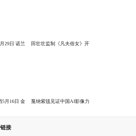
月29日 诺兰
田壮壮监制《凡夫俗女》开
身定制
机，一场回乡路，两代解心结
5月16日 金
戛纳紫毯见证中国AI影像力
打工！
量！导演曹译文《癫！》入围
世界AI电影节“第八艺术奖”
情链接