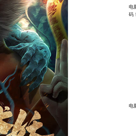
电
码
电