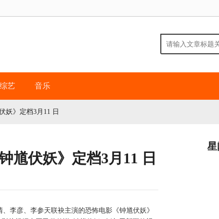
综艺
音乐
妖》定档3月11 日
星
钟馗伏妖》定档3月11 日
清、李彦、李参天联袂主演的恐怖电影《钟馗伏妖》