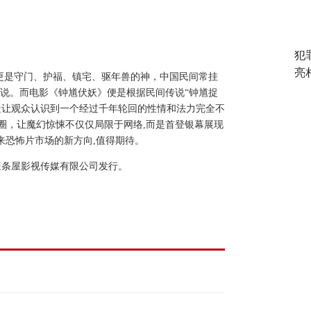
犯
亮
更是守门、护福、镇宅、驱年兽的神，中国民间常挂
说说。而电影《钟馗伏妖》便是根据民间传说“钟馗捉
塑造让观众认识到一个经过千年轮回的性情和法力完全不
圈，让魔幻惊悚不仅仅局限于网络,而是首登银幕展现
未来恐怖片市场的新方向,值得期待。
辣条屋影视传媒有限公司发行。