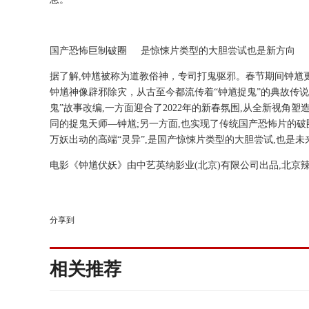
国产恐怖巨制破圈 是惊悚片类型的大胆尝试也是新方向
据了解,钟馗被称为道教俗神，专司打鬼驱邪。春节期间钟馗
钟馗神像辟邪除灾，从古至今都流传着“钟馗捉鬼”的典故传
鬼”故事改编,一方面迎合了2022年的新春氛围,从全新视角
同的捉鬼天师—钟馗;另一方面,也实现了传统国产恐怖片的破
万妖出动的高端“灵异”,是国产惊悚片类型的大胆尝试,也是
电影《钟馗伏妖》由中艺英纳影业(北京)有限公司出品,北京
分享到
相关推荐