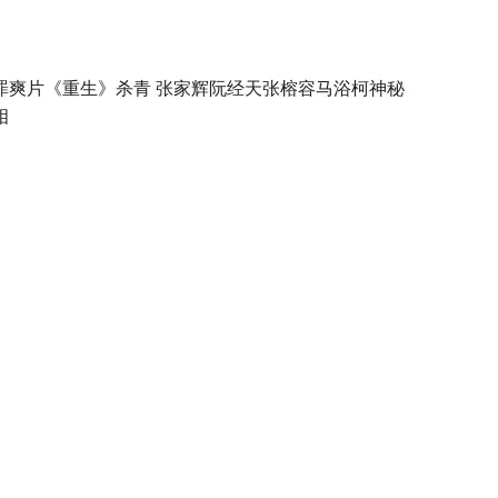
罪爽片《重生》杀青 张家辉阮经天张榕容马浴柯神秘
相