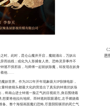
《
恩
盛之时。此时，昆仑山魔井开启，魔能涌出，万妖出
诡异而凶残；或化为人形捕食人类。恐怖灵异事件不
士钟馗不惧邪祟，与师傅一起斩妖除魔，却发现在妖身
待着他……
魔妖世界。作为2022年开年现象级大IP惊悚电影，
大量特效镜头都最大化的营造出了真实的钟馗伏妖场
出，终南山进士钟馗一脸正气的目视前方,身后围绕着
,想要将他拉向地狱。而钟馗则双眼通红,左手燃烧着
准备。整个海报画面魔幻恐怖,尽显阴阳驱邪的死亡气