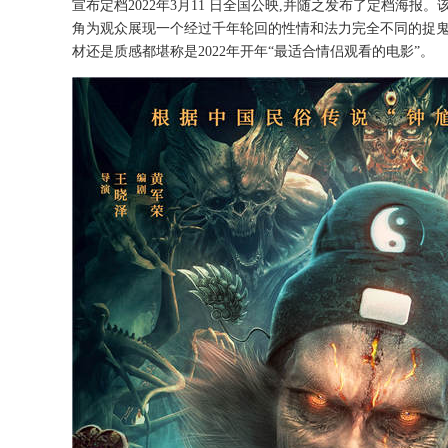
宣布定档2022年3月11 日全国公映,并随之发布了定档海报
角为观众展现一个经过千年轮回的性情和法力完全不同的捉鬼
材还是质感都堪称是2022年开年“最适合情侣观看的电影”。