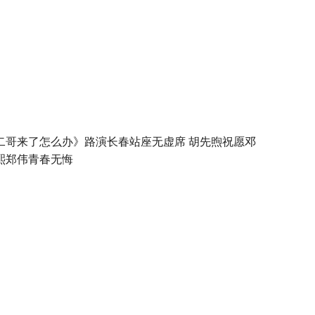
二哥来了怎么办》路演长春站座无虚席 胡先煦祝愿邓
熙郑伟青春无悔