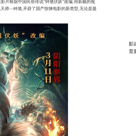
。该影片根据中国民俗传说“钟馗伏妖”改编,用新颖的视
天师—钟馗,开辟了国产惊悚电影的新类型,无论是题
影
育