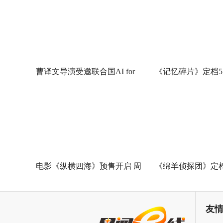
曹译文导演受邀联合国AI for
《记忆碎片》定档5
Good全球峰会 以AI影像传递向
神作IMAX首次量
善力量
电影《纵横四海》预售开启 周
《绵羊侦探团》定档
润发张国荣钟楚红巅峰演绎极
刚狼携全明星给羊
致情感！
友