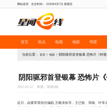
网站首页
北京时间：
2026年8月7日 星期五
首页
热点
电视
电影
明星
当前位置：
>
>
阴阳驱邪首登银幕 恐怖片《钟馗伏
首页
电影
阴阳驱邪首登银幕 恐怖片《
2022-02-22 来源：星闻e线
近日，由黄军荣担任编剧,王晓泽执导，王已歌、琪格、叶常