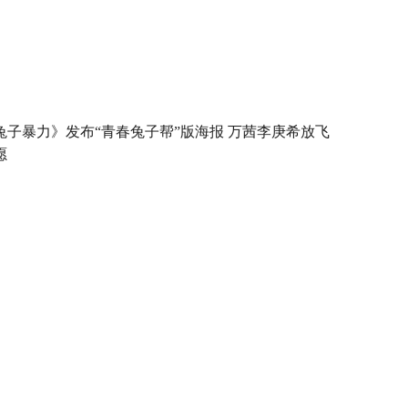
兔子暴力》发布“青春兔子帮”版海报 万茜李庚希放飞
愿