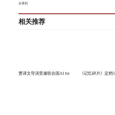
分享到
相关推荐
曹译文导演受邀联合国AI for
《记忆碎片》定档5
Good全球峰会 以AI影像传递向
神作IMAX首次量
善力量