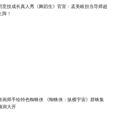
蹈竞技成长真人秀《舞蹈生》官宣：孟美岐担当导师超
上阵！
丝画师手绘特色蜘蛛侠 《蜘蛛侠：纵横宇宙》群蛛集
脑洞大开