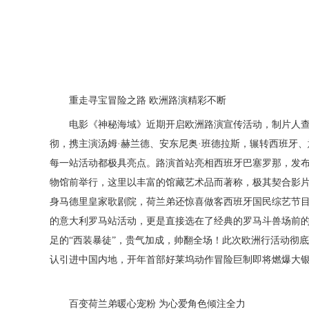
重走寻宝冒险之路
欧洲路演精彩不断
电影《神秘海域》近期开启欧洲路演宣传活动，
制片人
彻，携主演汤姆
·赫兰德、安东尼奥·班德拉斯，辗转西班牙
每一站活动都极具亮点。路演首站亮相西班牙巴塞罗那，发
物馆前举行
，这里以丰富的馆藏艺术品而著称，极其契合影
身马德里皇家歌剧院，荷兰弟还惊喜做客西班牙国民综艺节
的意大利罗马站活动，更是直接选在了经典的罗马斗兽场前
足的“西装暴徒”，贵气加成，帅翻全场！此次欧洲行活动彻底
认引进中国内地，开年首部好莱坞动作冒险巨制即将燃爆大
百变荷兰弟暖心宠粉
为心爱角色倾注全力