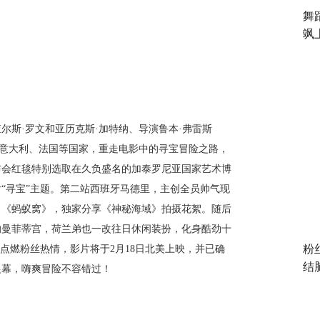
舞
飒
查尔斯
·罗文
和
亚历克斯
·加特纳
、
导演鲁本
·弗雷斯
、意大利、法国等国家，重走电影中的寻宝冒险之路，
布会红毯特别选取
在
久负盛名的
加泰罗尼亚国家艺术博
片
“寻宝”主题。第二站西班牙马德里，主创全员帅气现
目《蚂蚁窝》，独家分享《神秘海域》拍摄花絮。随后
的曼菲蒂宫，荷兰弟也一改往日休闲装扮，化身酷劲十
粉
点燃粉丝热情，影片将于2月1
8
日北美上映，并已确
结
银幕，嗨爽冒险不容错过！