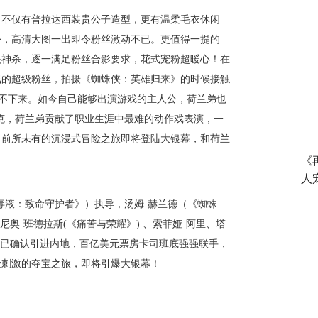
，不仅有普拉达西装贵公子造型，更有温柔毛衣休闲
扮，高清大图一出即令粉丝激动不已。更值得一提的
眼神杀，逐一满足粉丝合影要求，花式宠粉超暖心！在
戏的超级粉丝，拍摄《蜘蛛侠：英雄归来》的时候接触
玩到停不下来。如今自己能够出演游戏的主人公，荷兰弟也
克，荷兰弟贡献了职业生涯中最难的动作戏表演，一
。前所未有的沉浸式冒险之旅即将登陆大银幕，和荷兰
《
人
毒液：致命守护者》）执导，汤姆·赫兰德（《蜘蛛
奥·班德拉斯(《痛苦与荣耀》) 、索菲娅·阿里、塔
片已确认引进内地，百亿美元票房卡司班底强强联手，
险刺激的夺宝之旅，即将引爆大银幕！