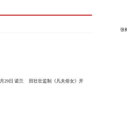
张
月29日 诺兰
田壮壮监制《凡夫俗女》开
身定制
机，一场回乡路，两代解心结