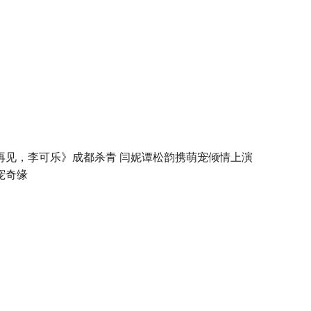
再见，李可乐》成都杀青 闫妮谭松韵携萌宠倾情上演
宠奇缘