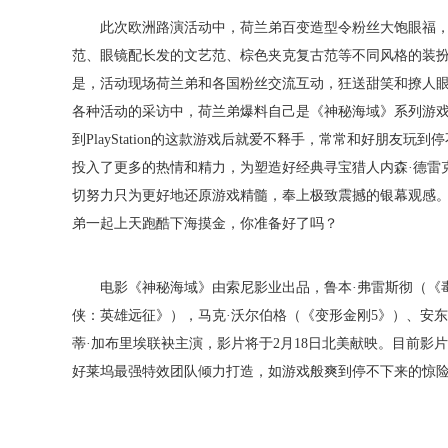
此次欧洲路演活动中，荷兰弟百变造型令粉丝大饱眼福
范、眼镜配长发的文艺范、棕色夹克复古范等不同风格的装
是，活动现场荷兰弟和各国粉丝交流互动，狂送甜笑和撩人
各种活动的采访中，荷兰弟爆料自己是《神秘海域》系列游
到
PlayStation的这款游戏后就爱不释手，常常和好朋友
投入了更多的热情和精力，为塑造好经典寻宝猎人内森·德雷
切努力只为更好地还原游戏精髓，奉上极致震撼的银幕观感
弟一起上天跑酷下海摸金，你准备好了吗？
电影《神秘海域》由索尼影业出品，鲁本
·弗雷斯彻（《
侠：英雄远征》），马克·沃尔伯格（《变形金刚5》）、安东尼
蒂·加布里埃联袂主演，影片将于2月18日北美献映。目前影
好莱坞最强特效团队倾力打造，如游戏般爽到停不下来的惊