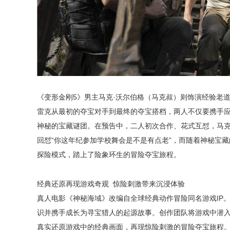
《变形金刚5》男主马克·沃尔伯格
（马克叔）则
饰演
经验老道
雷克从最初的夺宝对手到最终的夺宝搭档，两人不仅要携手
神秘的宝藏谜团。在预告中，二人初次合作、花式互怼，马克
回怼“你这年纪参加学校舞会是不是有点老”，而随着神秘宝
探险模式，踏上了险象环生的冒险夺宝旅程。
经典还原再现游戏奇观 惊险刺激带来沉浸体验
真人电影《神秘海域》改编自全球经典动作冒险同名游戏IP
识并携手成长为寻宝猎人的起源故事。创作团队将游戏中潜
真实还原游戏中的经典画面，再现惊险刺激的冒险夺宝旅程