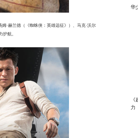
华
汤姆·赫兰德（《蜘蛛侠：英雄远征》）、马克·沃尔
力护航。
《
力