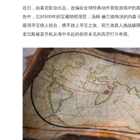
近日，由索尼影业出品，改编自全球经典动作冒险游戏IP的真
告中，尘封500年的宝藏悄然现世，汤姆·赫兰德饰演的内森·
最强寻宝猎人组合，携手踏上寻宝之旅。荷兰弟真人挑战极
老沉船被直升机从海中吊起的前所未见的高空打斗奇观。