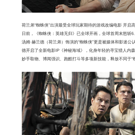
荷兰弟“蜘蛛侠”出演最受全球玩家期待的游戏改编电影 开启
日前，《蜘蛛侠：英雄无归》已全球开画，全球首周末怒斩6.
汤姆·赫兰德（荷兰弟）饰演的“蜘蛛侠”更是被媒体和影迷公认
德开启了全新电影IP《神秘海域》，化身年轻的寻宝猎人内
妙手取物、博闻强识、跑酷打斗等多项新技能，释放不同于“