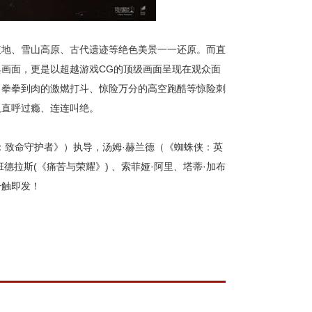
腹地、雪山高原、古代遗迹等绝色美景一一还原。而直
画面，更是以超越游戏CG的顶级画面呈现在观众面
、拳拳到肉的激燃打斗、惊险万分的高空跑酷等惊险刺
人直呼过瘾、连连叫绝。
：致命守护者》）执导，汤姆·赫兰德（《蜘蛛侠：英
德拉斯(《痛苦与荣耀》) 、索菲娅·阿里、塔蒂·加布
一触即发！