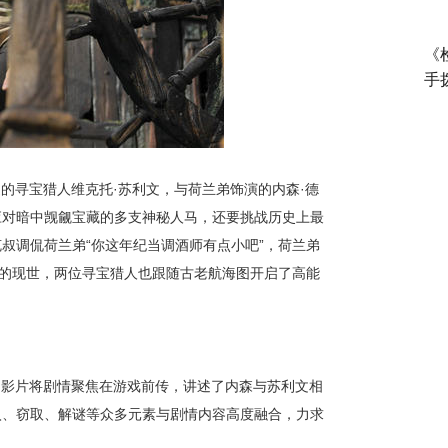
《
手
的寻宝猎人维克托·
苏利文
，与荷兰弟饰演的内森·德
应对暗中觊觎宝藏的多支神秘人马，还要挑战历史上最
叔调侃荷兰弟“你这年纪当调酒师有点小吧”，荷兰弟
藏的现世，两位寻宝猎人也跟随古老航海图开启了高能
。影片将剧情聚焦在游戏前传，讲述了内森与苏利文相
入、窃取、解谜等众多元素与剧情内容高度融合，力求
。