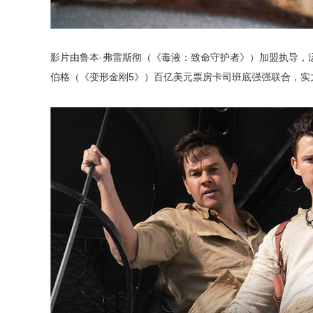
影片由鲁本·弗雷斯彻（《毒液：致命守护者》）加盟执导，
伯格（《变形金刚5》）百亿美元票房卡司班底强强联合，实