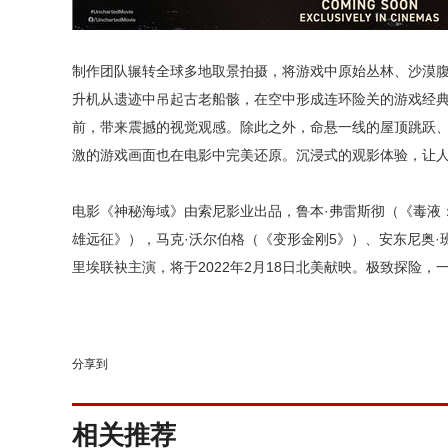
制作团队辗转全球多地取景拍摄，将游戏中原始丛林、沙漠
升机从遗迹中吊起古老船骸，在空中形成连环险关的游戏经典
前，带来震撼的视觉观感。除此之外，命悬一线的屋顶跳跃
激的游戏画面也在电影中完美还原。沉浸式的观影体验，让
电影《神秘海域》由索尼影业出品，鲁本·弗雷斯彻（《毒液
雄远征》），马克·沃尔伯格（《变形金刚5》）、安东尼奥·班
里埃联袂主演，将于2022年2月18日北美献映。极致探险，
分享到
相关推荐