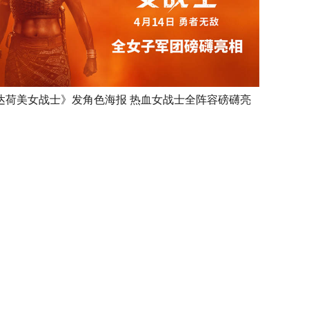
达荷美女战士》发角色海报 热血女战士全阵容磅礴亮