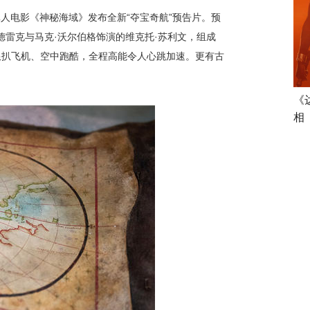
人电影《神秘海域》发布全新“夺宝奇航”预告片。预
德雷克与马克·沃尔伯格饰演的维克托·
苏利文
，组成
限扒飞机、空中跑酷，全程高能令人心跳加速。更有古
《
相