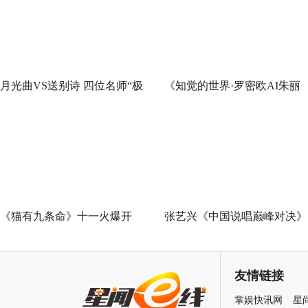
月光曲VS送别诗 四位名师“极
《知觉的世界·罗密欧AI朱丽
限挑战”谁能晋级总决赛？
叶》早鸟票正式开售 解锁沉
式当代艺术大展全新玩法
《猫有九条命》十一火爆开
张艺兴《中国说唱巅峰对决》
幕，猫党必看长假北京最高分
总决赛助阵GAI 《亢龙有悔》
展览
冲上巅峰炸裂舞台
友情链接
掌娱快讯网
星