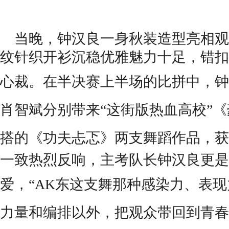
当晚，钟汉良一身秋装造型亮相观
纹针织开衫沉稳优雅魅力十足，错扣
心裁。
在半决赛上半场的比拼中，钟
肖智斌分别带来“这街版热血高校”
搭的《功夫忐忑》
两
支舞蹈作品，获
一致热烈反响，主考队长钟汉良更是
爱，
“AK东这支舞那种感染力、表
力量和编排以外，把观众带回到青春