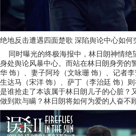
绝地反击遭遇四面楚歌
深陷舆论中心如何
同时曝光的终极海报中，林日朗神情绝
身处舆论风暴中心。而站在林日朗身旁的
华
饰）、妻子阿玲（文咏珊 饰）、记者李
生达马（宋洋 饰）、萨丁（李治廷 饰）
是谁抢走了
本该属于
林日朗
儿子
的心脏？
做到欺与瞒？
林日朗将如何为爱的人奋不