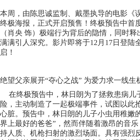
本周
，由陈思诚监制、戴墨执导的电影《
终极海报
，正式开启预售
！
终极预告中首
（肖央
饰）极端行为背后的隐情，同时释
满满引人深究。
影片
即将于
12月17日
登陆
启！
绝望父亲展开
“夺心之战” 为爱力求一线生
在终极预告中，林日朗为了拯救患病儿
险，主动制造了一起极端事件，试图以此
心脏。预告中，林日朗的儿子小虫用稚嫩
界上最好的爸爸”，然而伴随着激昂的音乐
持人质、机枪扫射的
激烈场面
。
具有强烈