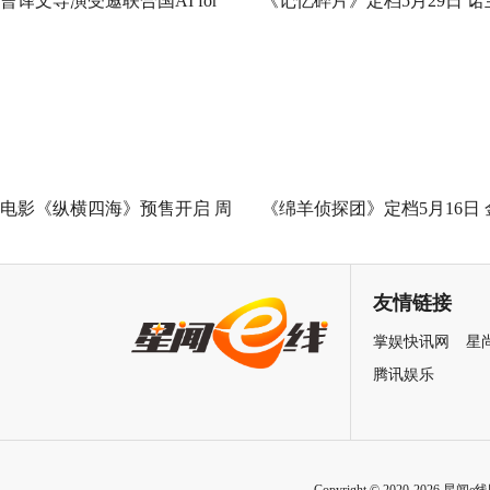
曹译文导演受邀联合国AI for
《记忆碎片》定档5月29日 诺
Good全球峰会 以AI影像传递向
神作IMAX首次量身定制
善力量
电影《纵横四海》预售开启 周
《绵羊侦探团》定档5月16日 
润发张国荣钟楚红巅峰演绎极
刚狼携全明星给羊打工！
致情感！
友情链接
掌娱快讯网
星
腾讯娱乐