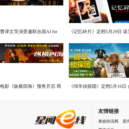
曹译文导演受邀联合国AI for
《记忆碎片》定档5月29日 诺
Good全球峰会 以AI影像传递向
神作IMAX首次量身定制
善力量
电影《纵横四海》预售开启 周
《绵羊侦探团》定档5月16日 
润发张国荣钟楚红巅峰演绎极
刚狼携全明星给羊打工！
致情感！
友情链接
掌娱快讯网
星