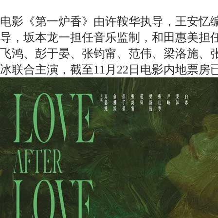
电影《第一炉香》由许鞍华执导，王安忆
导，坂本龙一担任音乐监制，和田惠美担
飞鸿、彭于晏、张钧甯、范伟、梁洛施、
冰联合主演，截至11月22日电影内地票房已