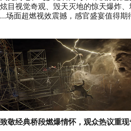
炫目
视觉奇观
、
毁天灭地的惊天爆炸
、
...
场面超燃视效震撼
，
感官盛宴值得期
致敬经典桥段燃爆情怀，观众热议重现“