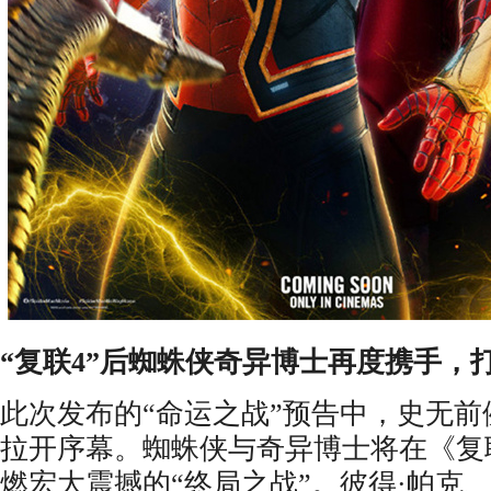
“
复联4
”
后
蜘蛛侠奇异博士
再度携手，
此次发布的“命运之战”预告中，史无
拉开序幕。蜘蛛侠与奇异博士将在《复
燃宏大震撼的“终局之战”。彼得·帕克