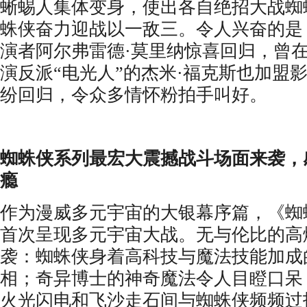
蜥蜴人集体变身，使出各自绝招大战蜘
蛛侠奋力迎战以一敌三。令人兴奋的是
演者阿尔弗雷德·莫里纳惊喜回归，曾
演反派“电光人”的杰米·福克斯也加盟
纷回归，令众多情怀粉拍手叫好。
蜘蛛侠系列最宏大
震撼
战斗场面来袭
，
瘾
作为漫威多元宇宙的大银幕序篇，《蜘
首次呈现多元宇宙大战。无与伦比的高
袭：蜘蛛侠身着高科技与魔法技能加成
相；奇异博士的神奇魔法令人目瞪口呆
火光闪电和飞沙走石间与
蜘蛛侠
频频过