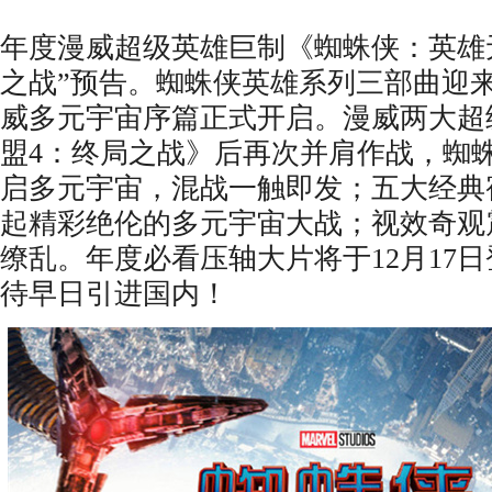
年度漫威超级英雄巨制《蜘蛛侠：英雄
之战”预告。蜘蛛侠英雄系列三部曲迎
威多元宇宙序篇正式开启。漫威两大超
盟4：终局之战》后再次并肩作战，蜘
启多元宇宙，混战一触即发；五大经典
起精彩绝伦的多元宇宙大战；视效奇观
缭乱。年度必看压轴大片将于12月17
待早日引进国内！