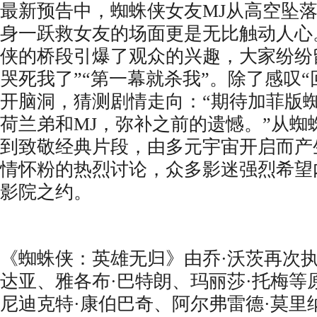
最新预告中，蜘蛛侠女友MJ从高空坠
身一跃救女友的场面更是无比触动人心
侠的桥段引爆了观众的兴趣，大家纷纷
哭死我了”“第一幕就杀我”。除了感叹
开脑洞，猜测剧情走向：“期待加菲版
荷兰弟和MJ，弥补之前的遗憾。”从蜘
到致敬经典片段，由多元宇宙开启而产
情怀粉的热烈讨论，众多影迷强烈希望
影院之约。
《蜘蛛侠：英雄无归》由乔·沃茨再次执
达亚、雅各布·巴特朗、玛丽莎·托梅等
尼迪克特·康伯巴奇、阿尔弗雷德·莫里