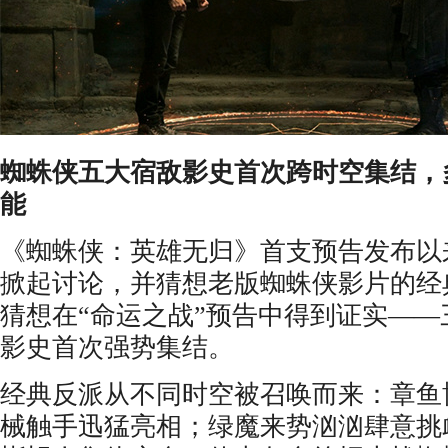
蜘蛛侠五大宿敌
影史首次
跨时空集结，
能
《蜘蛛侠：英雄无归》首支预告发布以
掀起讨论，并猜想老版蜘蛛侠影片的经
猜想在“命运之战”预告中得到证实—
影史首次强势集结。
经典反派从不同时空被召唤而来：章鱼
械触手迅猛亮相；绿魔来势汹汹肆意挑