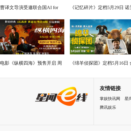
曹译文导演受邀联合国AI for
《记忆碎片》定档5月29日 诺
Good全球峰会 以AI影像传递向
神作IMAX首次量身定制
善力量
电影《纵横四海》预售开启 周
《绵羊侦探团》定档5月16日 
润发张国荣钟楚红巅峰演绎极
刚狼携全明星给羊打工！
致情感！
友情链接
掌娱快讯网
星
腾讯娱乐