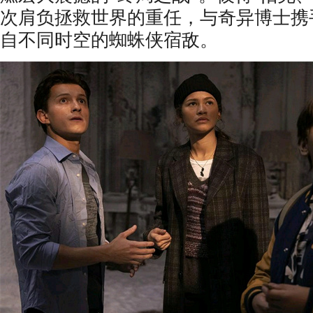
次肩负拯救世界的重任，与奇异博士携
自不同时空的蜘蛛侠宿敌。