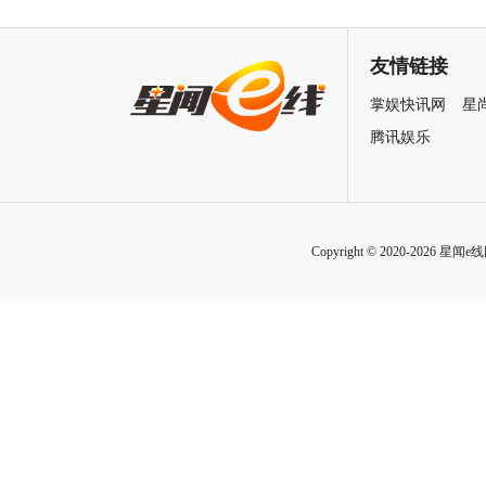
幕，猫党必看长假北京最高分
总决赛助阵GAI 《亢龙有悔》
展览
冲上巅峰炸裂舞台
友情链接
掌娱快讯网
星
腾讯娱乐
Copyright © 2020-2026 星闻e线网