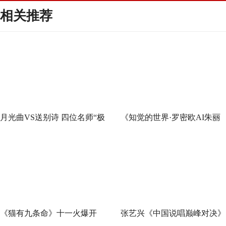
相关推荐
月光曲VS送别诗 四位名师“极
《知觉的世界·罗密欧AI朱丽
限挑战”谁能晋级总决赛？
叶》早鸟票正式开售 解锁沉
式当代艺术大展全新玩法
《猫有九条命》十一火爆开
张艺兴《中国说唱巅峰对决》