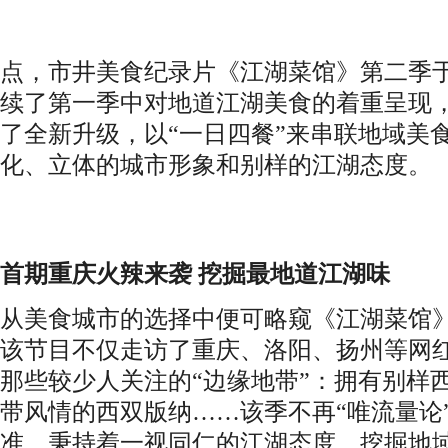
点，市井美食纪录片《江湖菜馆》第二季
续了第一季中对
地道江湖美食的
着重呈现
了全新升级，以
“一日四餐”来串联地域美
化、立体的城市形象
和
别样的江湖态度。
首期重庆火辣来袭
挖掘最地道江湖味
从美食城市的选择中便可略窥《江湖菜馆
该节目不仅走访了重庆、洛阳、扬州等网
那些较少人关注的
“边缘地带”：
拥有
别样
带风情
的西双版纳
……
该
季不再
“唯流量论
准，秉持着一视同仁的江湖态度，挖掘地