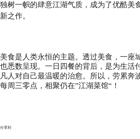
独树一帜的肆意江湖气质，成为了优酷美
新之作。
美食是人类永恒的主题
。
透过美食
，
一座
也悉数呈现
。
一日四餐的背后
，
是为生活
凡人对自己最温暖的治愈
。
所以
，
劳累奔
每周三零点
，
相聚仍在
”江湖菜馆“
！
分享到