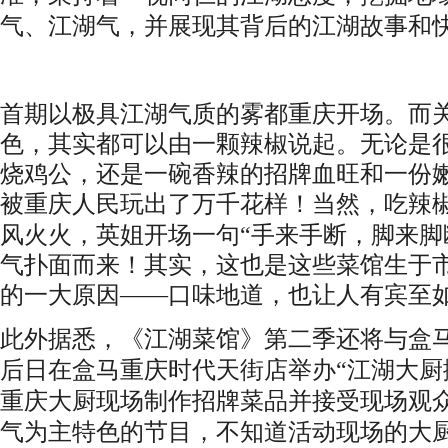
气、江湖气，
并
展现
其
背后的江湖故事和
首期以极具江湖气质的雾都重庆开场
。
而
色
，
其实都可以由一颗辣椒说起
。
无论是
烧鸡公
，
还是一碗香辣的招牌血旺和一份
被重庆人民玩出了万千花样
！
当然
，
吃辣
风火火
，
英姐开场一句
“手来手断
，
脚来脚
气扑面而来
！
其实
，
这也是这些菜馆生于
的一大原因
——
口味地道
，
也让人有宾至
此外据悉，《江湖菜馆》第二季还将与盒
后日
在
盒马
重庆时代天街
店
举办
“江湖大
厨
重庆大厨现场制作招牌菜品并接受现场观
气为主特色的节目，不知道活动现场的大厨