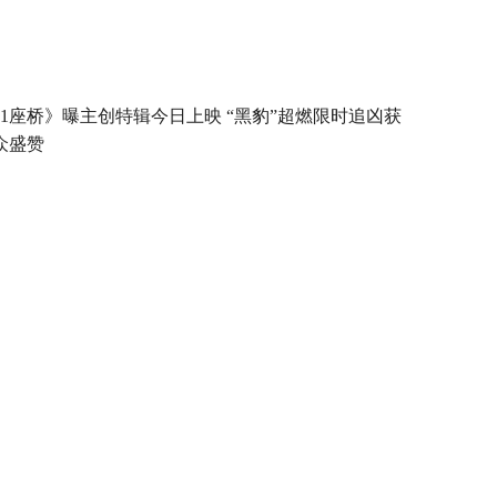
21座桥》曝主创特辑今日上映 “黑豹”超燃限时追凶获
众盛赞