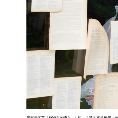
在演绎这首《植物学家的女儿》时，孟慧圆索性褪去大