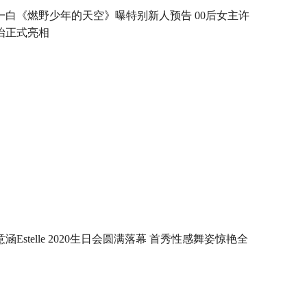
一白《燃野少年的天空》曝特别新人预告 00后女主许
怡正式亮相
意涵Estelle 2020生日会圆满落幕 首秀性感舞姿惊艳全