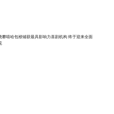
晓攀嘻哈包袱铺获最具影响力喜剧机构 终于迎来全面
花