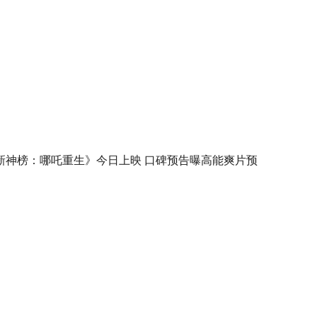
新神榜：哪吒重生》今日上映 口碑预告曝高能爽片预