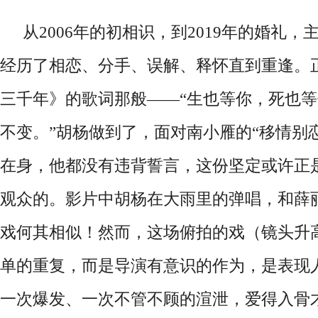
从
2006
年的初相识
，
到
2019
年的婚礼
，
经历了相恋
、
分手
、
误解
、
释怀直到重逢
。
三千年
》
的歌词那般
——“
生也等你
，
死也等
不变
。
”
胡杨做到了
，
面对南小雁的
“移情别
在身
，
他都没有违背誓言
，
这份坚定或许正
观众的
。
影片中胡杨在
大
雨
里
的弹唱
，
和
薛
戏何其相似！然而，这场俯拍的戏（镜头升
单的重复，而是导演
有
意识的作为
，
是表现
一次
爆发
、一次不管不顾的渲泄，
爱得入骨