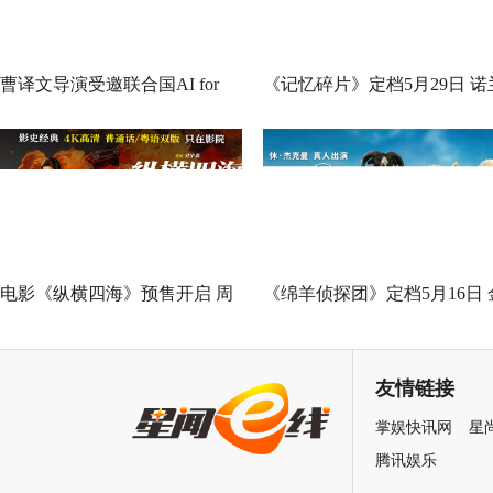
曹译文导演受邀联合国AI for
《记忆碎片》定档5月29日 诺
Good全球峰会 以AI影像传递向
神作IMAX首次量身定制
善力量
电影《纵横四海》预售开启 周
《绵羊侦探团》定档5月16日 
润发张国荣钟楚红巅峰演绎极
刚狼携全明星给羊打工！
致情感！
友情链接
掌娱快讯网
星
腾讯娱乐