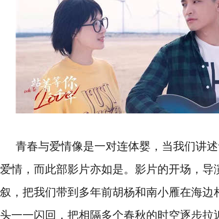
青春与爱情像是一对连体婴
，
当我们讲述
爱情
，
而此部影片亦如是
。
影片的开场
，
导
叙，把我们带到
多
年前胡杨和南小雁在海边
头一一闪回，把相隔
多个
春秋的时空逐步拉