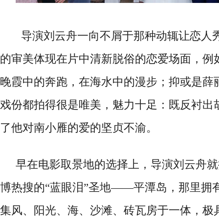
导演刘云舟一向不屑于那种动辄让恋人
的审美体现在片中清新脱俗的恋爱场面
，
例
晚霞中的奔跑，在海水中的漫步；
抑或是薛
戏份都
拍得很是唯美，魅力十足：既反衬出
了他对南小雁的爱的坚贞不渝。
早在电影取景地的选择上
，
导演刘云舟就
博热搜的
“蓝眼泪”圣地
——
平潭岛
，那里
拥
集风
、
阳光
、
海
、
沙滩
、
砖瓦房于一体
，
极