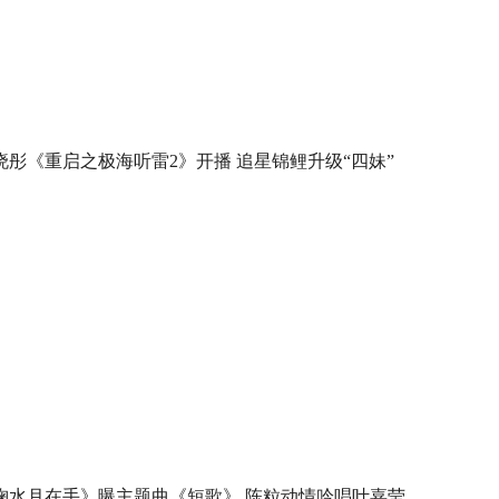
晓彤《重启之极海听雷2》开播 追星锦鲤升级“四妹”
掬水月在手》曝主题曲《短歌》 陈粒动情吟唱叶嘉莹