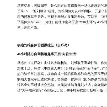
清爽初夏，暖暖阳光，是否想过远离都市来一场说走就走的
芒果TV，“迪刘组合”杨迪、刘维两位好友相约组队，开启了轻松
趣的好友就在身边，主视觉海报尽显旅途舒适。节目里，
“迪
平层休旅车”Valli（向往）前往海南岛开启“Valli去环岛·
享，逗趣不断。
杨迪刘维合体首创微综艺《去环岛》
48小时随心自驾畅聊趣事开启“向往生活”
微综艺《去环岛》由综艺大咖杨迪、刘维联手重磅打造。作
趣味十足。凭借《中国达人秀》
1分钟表演获封“表情帝”，
热门综艺常驻嘉宾，杨迪自成一派的喜剧感和自然的耍宝天
歌唱大赛冠军出道的刘维，曾凭借一首原创《因为你是范晓
综艺金句不断被大众熟知。当搞笑迪与有趣刘相遇，会碰撞出怎
驾“大平层休旅车”Valli随心出发，48小时好友出行畅聊不断