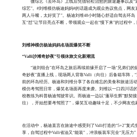
微综艺《去环岛》上线后凭借轻松治愈的旅途趣事以及
综艺”。#刘维模仿杨迪妈妈#的话题成为观众热议焦点，网友直
两人斗嘴，太好笑了”。杨迪刘维48
小时随心舒适自驾去环岛
互
“怼”让节目亮点不断，带领观众一起在“慢下来”的过程中
刘维神模仿杨迪妈妈名场面爆笑不断
“Valli沙滩奇妙夜”引领休旅文化新潮流
“迪刘组合”在环岛之旅后再续前缘开启了一场“兄弟们的烧
奇妙夜”直播上线，
现场两人背靠
Valli（向往）后备箱
车阵
，
前的环岛经历。杨迪和刘维分享了各自难忘的美食和旅途活
模仿考驾照
日常
，爆笑名场面再度来袭。
刘维以一口四川话
校教练
为科普杨迪驾驶常识。而杨迪一边以
“蓬荜生辉”默契
往）
，开始想要考驾照了
”，爆笑互动趣
味
十足
，不少网友也
在活动中，杨迪直言在旅途中感受到了
Valli打造的“5+2”
享，自驾过程中
Valli
省油又
“能装”，冲浪板装车完全“无压力”