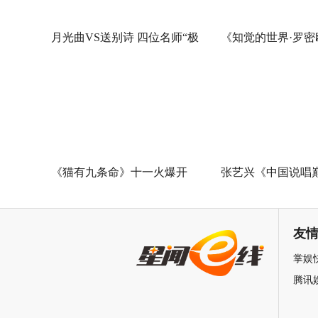
月光曲VS送别诗 四位名师“极
《知觉的世界·罗密
限挑战”谁能晋级总决赛？
叶》早鸟票正式开售
式当代艺术大展全
《猫有九条命》十一火爆开
张艺兴《中国说唱
幕，猫党必看长假北京最高分
总决赛助阵GAI 
展览
冲上巅峰炸裂舞台
友
掌娱
腾讯