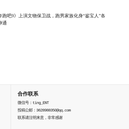
奔跑吧9》上演文物保卫战，跑男家族化身“鉴宝人”各
神通
合作联系
微信号：ting_ENT
投稿公邮：3628988350@qq.com
联系请注明来意，非常感谢