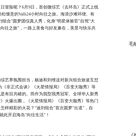
夏日冒险呢？
6月9日，首创微综艺《去环岛》正式上线
惬意的Valli
24小时向往之旅
。海浪沙滩环绕、有
刘组合”圆梦团综真人秀，化身“明星体验官”自驾“大
48小时向往之旅”，一路上美食与好友兼在，美景与快乐共
毛
为综艺界氛围担当，杨迪和刘维这对新兴组合旅途互怼
作为《非正式会谈》《火星情报局》《百变大咖秀》等
赋是有目共睹的。而作为我型我秀冠军、全球华人新秀
萱》火爆出圈，《火星情报局》《百变大咖秀》等热门
样精彩的火花？“迪刘组合”首次圆梦“出道”，自
，就此开启海岛“向往生活”！
《