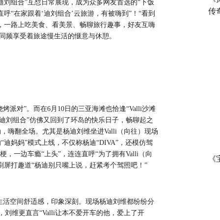
“迪刘组合”互怼日常展现，成为众多网友首选的“下饭
传
呼“在家跟着‘迪刘组合’云旅游，有被嗨到”！“看到
，一路上吃美食、看美景、畅聊旅行趣事，好友互嗨
，同频享受着旅途慢生活的惬意与休憩。
烤派对”。
而在
6月10日
的三亚海滩也恰逢
“Valli沙滩
“迪刘组合”仿佛又回到了环岛的快乐日子，畅聊起之
动，嗨翻全场。尤其是杨迪刘维
坐进
Valli（向往）现场
的
“迪妈妈”模式上线，不仅称杨迪“DIVA”，还模仿
驾
接梗，
一边车瘾
“上头”，连连直呼“为了拥有
Valli（向
《
刷屏
打趣道
“杨迪别只
嘴上说
，赶紧考个驾照吧！
”
复式生活空间舒适感，
印象深刻。现场杨迪刘维都纷纷分
，刘维更直言“
Valli
让本不爱开车的他，爱上了开