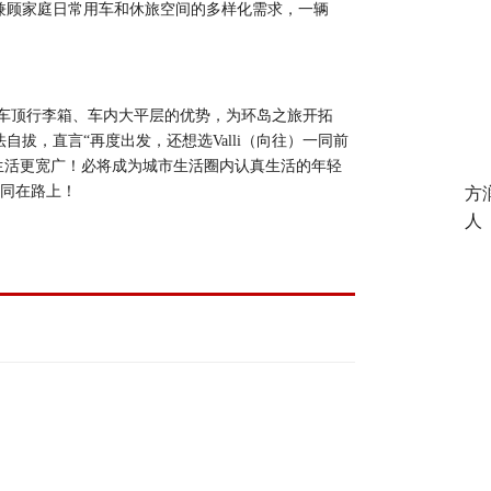
兼顾家庭日常用车和休旅空间的多样化需求
，
一辆
，利用车顶行李箱、车内大平层的优势，为环岛之旅开拓
法自拔，直言“再度出发，还想选Valli（向往）一同前
，让生活更宽广！必将成为城市生活圈内认真生活的年轻
一同在路上！
方
人