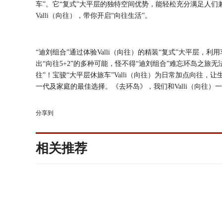
车
”。它
“复式”大平层的
独特
空间优势
，能轻松
充分满足人们
V
a
lli（向往），带你开启“向往生活”
。
“迪刘组合”通过体验Valli（向往）的精装“复式”大平层
出“向往5+2”的多种可能，怪不得“迪刘组合”难忘环岛之旅无
往”！
宝骏
“大平层休旅车”Valli（向往）为日常加点向往
一代及家庭的最佳选择。《去环岛》，我们和Va
ll
i（向往）
分享到
相关推荐