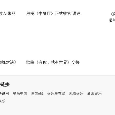
欧AI朱丽
殷桃《中餐厅》正式收官 讲述
《
显
 解锁沉浸
节目录制过程的爱与温暖
新玩法
巅峰对决》
歌曲《有你，就有世界》交接
《亢龙有悔》
仪式在武汉举行 电影频道助推
燕京啤酒有你文化
情链接
快讯网
星尚中国
星闻e线
娱乐星在线
凤凰娱乐
新浪娱乐
娱乐