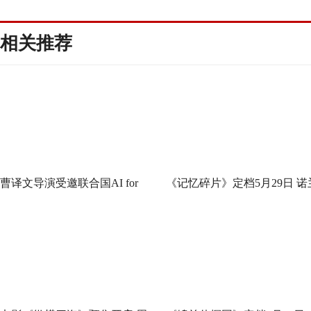
相关推荐
曹译文导演受邀联合国AI for
《记忆碎片》定档5月29日 诺
Good全球峰会 以AI影像传递向
神作IMAX首次量身定制
善力量