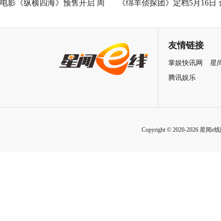
电影《纵横四海》预售开启 周
《绵羊侦探团》定档5月16日 
润发张国荣钟楚红巅峰演绎极
刚狼携全明星给羊打工！
致情感！
友情链接
掌娱快讯网
星
腾讯娱乐
Copyright © 2020-2026 星闻e线网