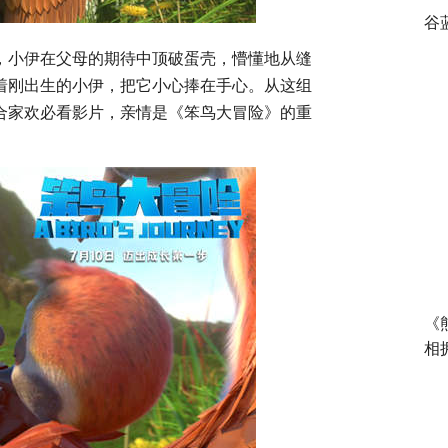
谷
，小伊在父母的期待中顶破蛋壳，懵懂地从缝
着刚出生的小伊，把它小心捧在手心。从这组
合家欢必看影片，亲情是《笨鸟大冒险》的重
《
相