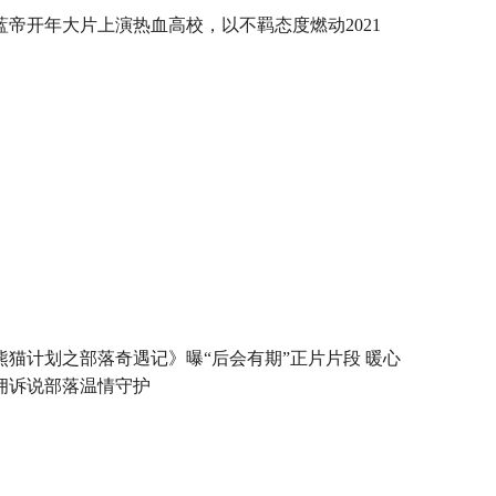
蓝帝开年大片上演热血高校，以不羁态度燃动2021
熊猫计划之部落奇遇记》曝“后会有期”正片片段 暖心
拥诉说部落温情守护