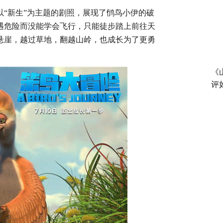
以
“新生”为主题的剧照，展现了鸻鸟小伊的破
遇危险而没能学会飞行，只能徒步踏上前往天
悬崖，越过草地，翻越山岭，也成长为了更勇
《
评