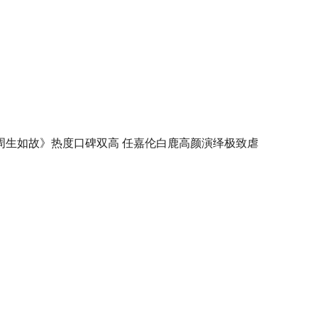
周生如故》热度口碑双高 任嘉伦白鹿高颜演绎极致虐