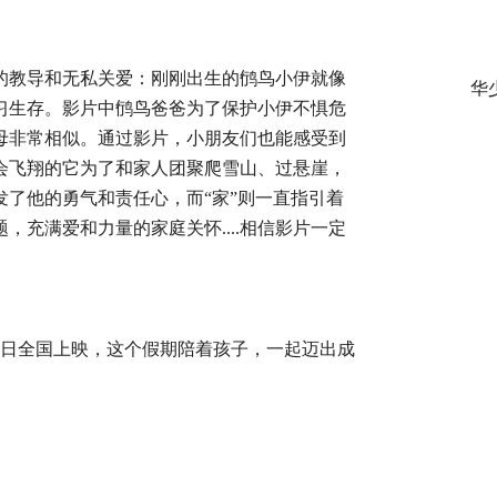
的教导和无私关爱：刚刚出生的鸻鸟小伊就像
华
习生存。影片中鸻鸟爸爸为了保护小伊不惧危
母非常相似。通过影片，小朋友们也能感受到
会飞翔的它为了和家人团聚爬雪山、过悬崖，
发了他的勇气和责任心，而
“家”则一直指引着
题，充满爱和力量的家庭关怀
....
相信影片一定
月10日全国上映，这个假期陪着孩子，一起迈出成