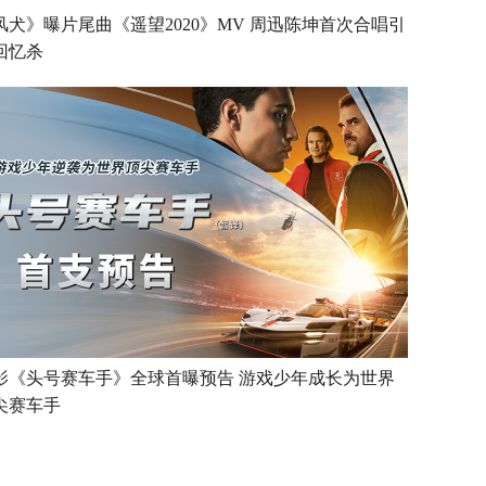
风犬》曝片尾曲《遥望2020》MV 周迅陈坤首次合唱引
回忆杀
影《头号赛车手》全球首曝预告 游戏少年成长为世界
尖赛车手