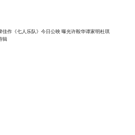
碑佳作《七人乐队》今日公映 曝光许鞍华谭家明杜琪
特辑