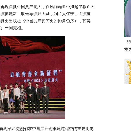
，
再现首批中国共产党人，在风雨如磐中担起了救亡图
导演黄建新，联合导演郑大圣，制片人任宁，主演黄
共党史出版社《中国共产党简史》排角色序），韩昊
序）
一同亮相
。
《
左
再现革命先烈们在中国共产党创建过程中的重要历史