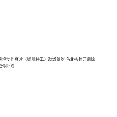
莱坞动作爽片《唬胆特工》劲爆贺岁 乌龙搭档开启惊
绝命囧途