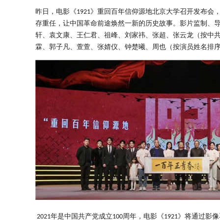
昨日
，
电影
《
》重回百年信仰源地
北京大学召开发布会
1921
存重任，让中国革命前途焕然一新的历史故事
。影片监制、
轩、袁文康、王仁君、祖峰、刘家祎、张超、张云龙（按中
霖、郭子凡、萱萱、张婧仪、钟楚曦、周也（按演员姓名排
年是中国共产党成立
周年
，
电影
《
》
将通过影像
2021
100
1921