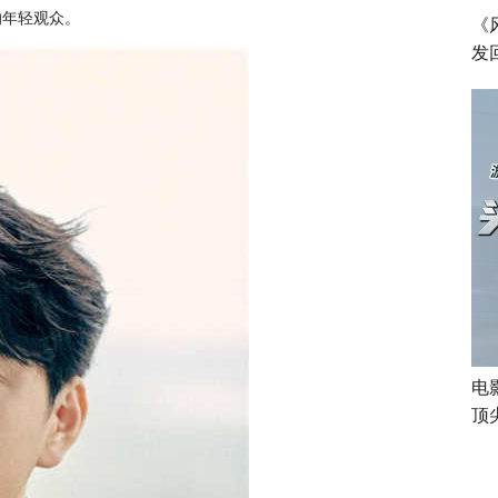
的年轻观众。
《
发
电
顶