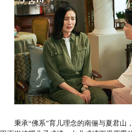
秉承“佛系”育儿理念的南俪与夏君山，