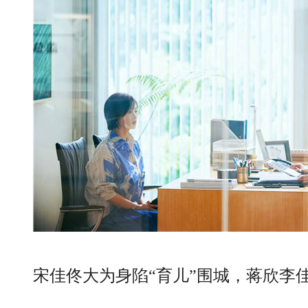
宋佳佟大为身陷“育儿”围城，蒋欣李佳