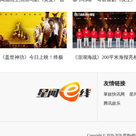
演蛇蝎美人扮相惊艳
广州路演 黄子华粤语“造梗
王”现场爆笑开大
《盖世神功》今日上映！终极
《澎湖海战》200平米海报亮
海报预告双发鸡飞狗跳笑癫江
中国电影120周年活力之夜
湖
友情链接
掌娱快讯网
星
腾讯娱乐
Copyright © 2020-2026 星闻e线网