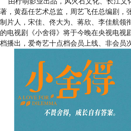
由柠萌影业出品，风火石文化、长江文
著，黄磊任艺术总监，周艺飞任总编剧，
制片人，宋佳、佟大为、蒋欣、李佳航领
的电视剧《小舍得》将于今晚在央视电视
档播出，爱奇艺十点档会员上线、非会员