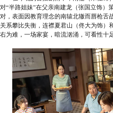
对“半路姐妹”在父亲南建龙（张国立饰）
对，表面因教育理念的南辕北辙而唇枪舌
关系攀比失衡，连襟夏君山（佟大为饰）
右为难，一场家宴，暗流汹涌，可看性十