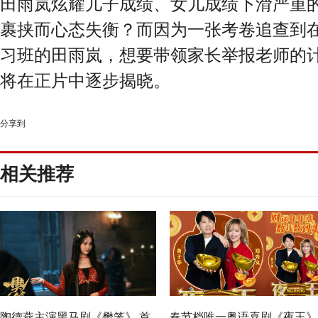
田雨岚炫耀儿子成绩、女儿成绩下滑严重
裹挟而心态失衡？而因为一张考卷追查到
习班的田雨岚，想要带领家长举报老师的
将在正片中逐步揭晓。
分享到
相关推荐
陶德燕主演黑马剧《樊笼》 首
春节档唯一粤语喜剧《夜王》