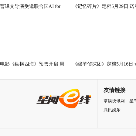
曹译文导演受邀联合国AI for
《记忆碎片》定档5月29日 诺
Good全球峰会 以AI影像传递向
神作IMAX首次量身定制
善力量
电影《纵横四海》预售开启 周
《绵羊侦探团》定档5月16日 
润发张国荣钟楚红巅峰演绎极
刚狼携全明星给羊打工！
致情感！
友情链接
掌娱快讯网
星
腾讯娱乐