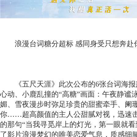
浪漫台词糖分超标 感同身受只想奔赴
《五尺天涯》此次公布的6张台词海报
心动、小鹿乱撞的“高糖”画面：午夜静谧
媚、雪夜漫步时弥足珍贵的甜蜜牵手、阑
你……超高颜值的主人公甜腻对视，迅速
的那句“当我寻觅岸上的灯光，第一眼就看
了影片浪漫梦幻的唯美恋爱气息，质感细