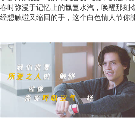
春时弥漫于记忆上的氤氲水汽，唤醒那刻
经想触碰又缩回的手，这个白色情人节你