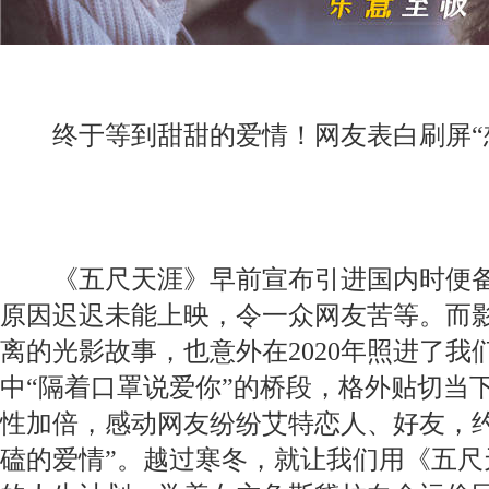
终于等到甜甜的爱情！网友表白刷屏“
《五尺天涯》早前宣布引进国内时便备
原因迟迟未能上映，令一众网友苦等。而
离的光影故事，也意外在2020年照进了
中“隔着口罩说爱你”的桥段，格外贴切当
性加倍，感动网友纷纷艾特恋人、好友，约
磕的爱情”。越过寒冬，就让我们用《五尺