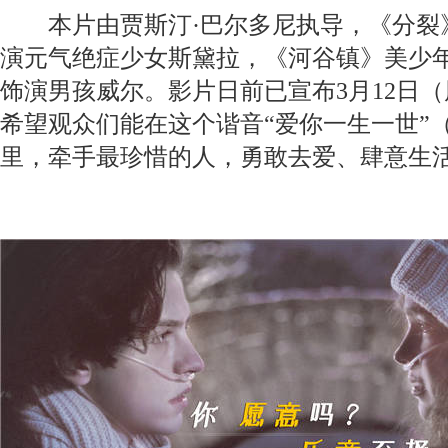
本片由贾斯汀·巴尔多尼执导，《分裂》
演元气绝症少女斯黛拉，《河谷镇》美少年
饰演男孩威尔。影片日前已宣布3月12日
希望观众们能在这个谐音“爱你一生一世”（2
里，牵手最珍惜的人，勇敢去爱、肆意生