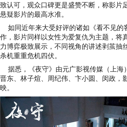
致认可，观众口碑更是盛赞不断，称影片
悬疑影片的最高水准。
如同近年来大受好评的诸如《看不见的
作，影片同样以女性为爱复仇为主题，将
力博弈极致展示，不同视角的讲述剥茧抽
杀机重重危机四伏。
据悉，《夜守》由元广影视传媒（上海
晋东、林子煊、周纪伟、卞小圆、闵政，影
映。