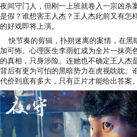
夜间守门人，但刚一上班就卷入一宗凶杀
是假？谁想害王人杰？王人杰此前又有怎
的好戏即将上演。
快节奏的剪辑，扑朔迷离的案情，在黑
加可怖。心理医生李雨虹成为全片一抹亮
的真相，只身涉险。连她也不确定王人杰
背后有更为可怕的黑暗势力在虎视眈眈。
代价到底有多大，只有正片才能给出答案