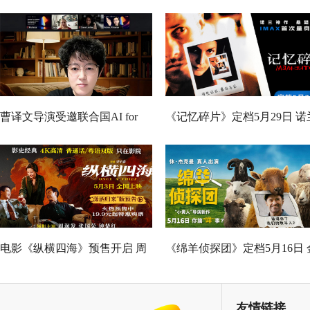
曹译文导演受邀联合国AI for
《记忆碎片》定档5月29日 诺
Good全球峰会 以AI影像传递向
神作IMAX首次量身定制
善力量
电影《纵横四海》预售开启 周
《绵羊侦探团》定档5月16日 
润发张国荣钟楚红巅峰演绎极
刚狼携全明星给羊打工！
致情感！
友情链接