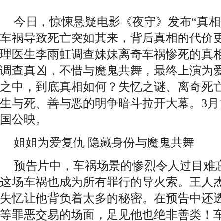
今日，惊悚悬疑电影《夜守》发布“真相
车祸导致死亡突如其来，背后真相的代价
理医生李雨虹调查妹妹离奇车祸惨死的真
调查真凶，不惜与魔鬼共舞，最终上演为
之中，到底真相如何？失忆之谜、离奇死
生与死、善与恶的明争暗斗拉开大幕。3月
国公映。
姐姐为爱复仇 隐藏身份与魔鬼共舞
预告片中，车祸场景的惨烈令人过目难
这场车祸也成为所有罪行的导火索。王人
失忆让他背负着太多的秘密。在预告中还
等罪恶交易的场面，足见他也绝非善类！