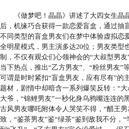
《做梦吧！晶晶》讲述了大四女生晶晶
后，机缘巧合获得一款恋爱盲盒，通过抽
不同类型的盲盒男友们在梦中体验虚拟恋
全明星模式，男主演多达20位；男友类型
制，不仅有观众们心领神会的“大叔型男友”
当下热点，推出“乙方男友”、“粉丝男友”
可谓是时时紧扣“盲盒男友，应有尽有”的
题材，剧情中却暗含一系列爆笑反转：“大
大爷，“锦鲤男友”一秒化身乌鸦嘴连连的黑
古风男友哪吒附体令人哭笑不得，“醋王男
致，“鉴茶男友”鉴“绿茶”鉴到敌我不分，