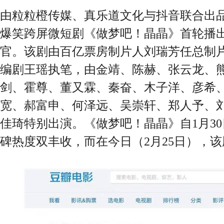
由粒粒橙传媒、真乐道文化与抖音联合出
爆笑跨屏微短剧《做梦吧！晶晶》首轮播出
官。该剧由百亿票房制片人刘瑞芳任总制
编剧王瑶执笔，由金靖、陈赫、张云龙、
剑、霍尊、董又霖、秦奋、木子洋、彦希
宽、郝富申、何泽远、吴崇轩、郑人予、
佳琦特别出演。《做梦吧！晶晶》自1月3
碑热度双丰收，而在今日（2月25日），