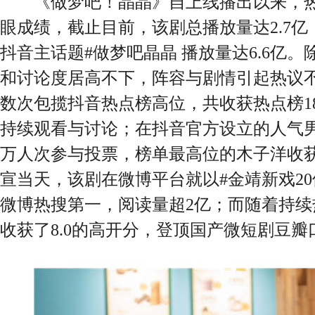
《做梦吧！晶晶》自上线播出以来，热
眼成绩，截止目前，该剧总播放量达2.7亿
抖音主话题#做梦吧晶晶 播放量达6.6亿
和讨论度居高不下，阵容与剧情引起热议
数次包揽抖音热点榜高位，共收获热点榜1
持续观看与讨论；在抖音官方设立的人气男
万人次参与投票，榜单最高位的木子洋收获
宣当天，该剧在微博平台就以#金靖新戏2
微博热搜第一，阅读量超2亿；而随着持
收获了8.0的高开分，登顶国产微短剧豆瓣