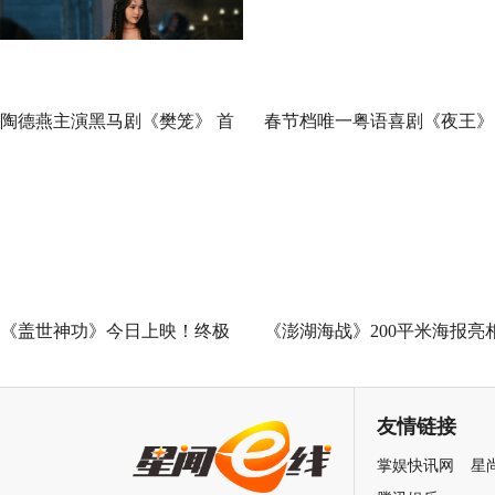
陶德燕主演黑马剧《樊笼》 首
春节档唯一粤语喜剧《夜王》
演蛇蝎美人扮相惊艳
广州路演 黄子华粤语“造梗
王”现场爆笑开大
《盖世神功》今日上映！终极
《澎湖海战》200平米海报亮
海报预告双发鸡飞狗跳笑癫江
中国电影120周年活力之夜
湖
友情链接
掌娱快讯网
星