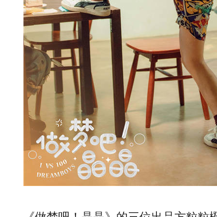
《做梦吧！晶晶》的三位出品方粒粒橙