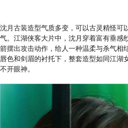
沈月古装造型气质多变，可以古灵精怪可
气。江湖侠客大片中，沈月穿着富有垂感
箭摆出攻击动作，给人一种温柔与杀气相
唇色和剑眉的衬托下，整套造型如同江湖
不开眼神。