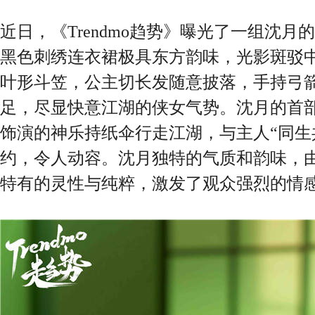
近日，《Trendmo趋势》曝光了一组沈
黑色刺绣连衣裙极具东方韵味，光影斑驳
叶形斗笠，公主切长发随意披落，手持弓
足，尽显快意江湖的侠女气势。沈月的首
饰演的神乐持纸伞行走江湖，与主人“同生
约，令人动容。沈月独特的气质和韵味，
特有的灵性与纯粹，激发了观众强烈的情