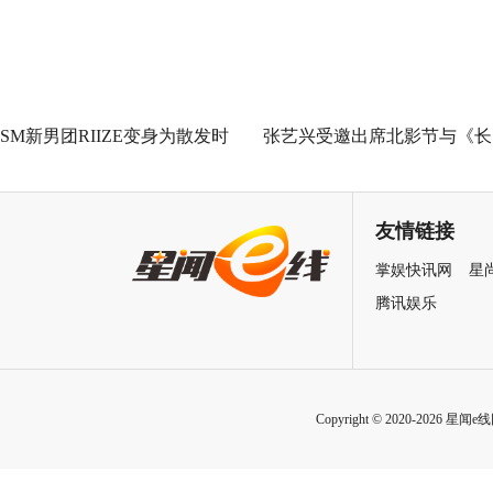
SM新男团RIIZE变身为散发时
张艺兴受邀出席北影节与《长
髦魅力的流行歌手，带来出道
沙夜生活》首映礼 以演员身
曲《Get A Guitar》舞蹈表演！
与大家见面
友情链接
掌娱快讯网
星
腾讯娱乐
Copyright © 2020-2026 星闻e线网