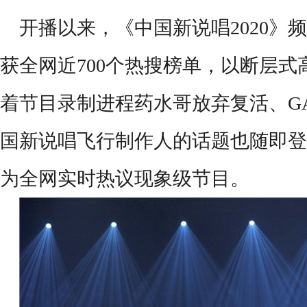
开播以来，
《中国新说唱
2020》
频
获
全网近
700个热搜榜单，以
断层式
着节目录制进程药水哥放弃复活、
G
国新说唱飞行制作人的话题也随即登
为全网
实时热议
现象级节目。