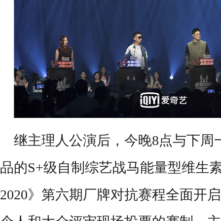
继主理人公演后，
今晚
8点与下周
品的
S+级自制综艺战马能量型维生
2020》第六期
厂牌对抗赛程全面开启