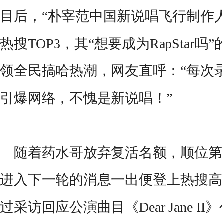
目后，
“朴宰范中国新说唱飞行制作
热搜TOP3，
其
“想要成为RapStar
领全民搞哈热潮，网友直呼：
“每次
引爆网络，不愧是新说唱！”
随着药水哥放弃复活名额，顺位第
进入下一轮的
消息
一出便登上热搜高
过采访
回应公演曲目《
D
ear Jane I