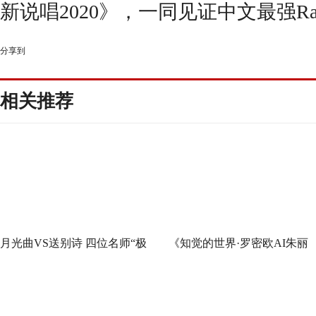
新说唱2020》，一同见证中文最强Rap
分享到
相关推荐
月光曲VS送别诗 四位名师“极
《知觉的世界·罗密欧AI朱丽
限挑战”谁能晋级总决赛？
叶》早鸟票正式开售 解锁沉
式当代艺术大展全新玩法