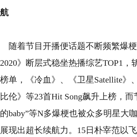
航
随着节目
开播便话题不断
频繁爆梗
2020》断层式稳坐热播综艺TOP
1
，
榜单
，《冷血》、《卫星
Satellite
》
比伦》等23首
Hit Song
飙升上榜，而
的baby”等N多爆梗也
被众多明星大
展现出
超长续航力
。
15日
朴宰范以飞