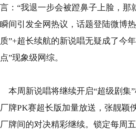
言：
“
我退一步会被蹬鼻子上脸，那
瞬间引发全网热议，话题
登陆微博
热
质”+超长续航的
新说唱无疑成了今年
点”现象级网综。
本周新说唱将继续开启
“
超级剧集
”
厂牌
PK
赛超长版加量放送，张靓颖
厂牌间的对决精彩继续。
锁定每周五