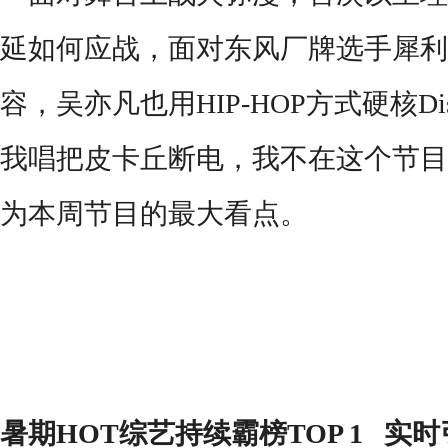
延如何应战，面对东风厂牌选手犀利的pu
容，
吴亦凡也用
H
IP
-
HOP
方式硬核
D
i
我唱把皮卡丘断电，我不在这个节目
为本周节目的最大看点。
暑期
HOT综艺持续霸榜TOP 1
实时