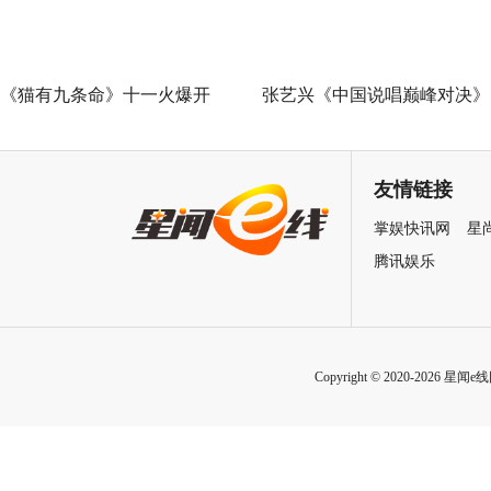
《猫有九条命》十一火爆开
张艺兴《中国说唱巅峰对决》
幕，猫党必看长假北京最高分
总决赛助阵GAI 《亢龙有悔》
展览
冲上巅峰炸裂舞台
友情链接
掌娱快讯网
星
腾讯娱乐
Copyright © 2020-2026 星闻e线网