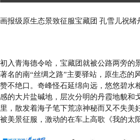
画报级原生态景致征服宝藏团 孔雪儿祝绪
初入青海德令哈，宝藏团就被公路两旁的
著名的南“丝绸之路”主要驿站，原生态的
赞不绝口。奇峰怪石延绵向远，悠悠碧水
感的大片盐碱地，层次分明的丹霞地貌和
里，散发着海子笔下荒凉神秘而又不失美
被美景征服，激动的在车上高歌《我的太