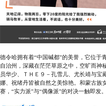
德令哈拥有着“中国碱都”的美誉，它位于
自治州，深藏在茫茫草原之中，空旷而神
员华少、ＴＨＥ９－孔雪儿、尤长靖与宝
娜、祝绪丹皆被自然之美惊艳。和蒙古族
赛，“实力派”与“偶像派”的对决一触即发