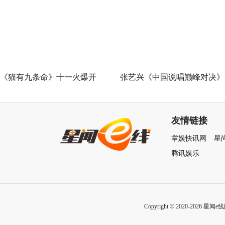
限挑战”谁能晋级总决赛？
叶》早鸟票正式开售 解锁沉
式当代艺术大展全新玩法
《猫有九条命》十一火爆开
张艺兴《中国说唱巅峰对决》
幕，猫党必看长假北京最高分
总决赛助阵GAI 《亢龙有悔》
展览
冲上巅峰炸裂舞台
友情链接
掌娱快讯网
星
腾讯娱乐
Copyright © 2020-2026 星闻e线网