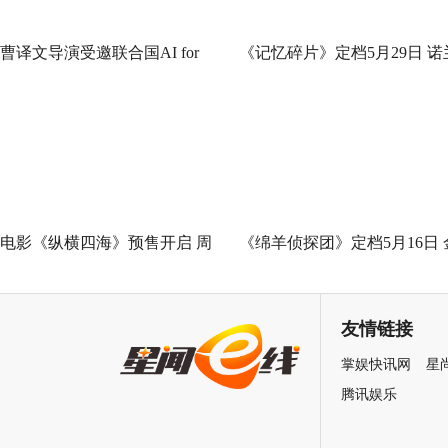
曹译文导演受邀联合国AI for
《记忆碎片》定档5月29日 诺
Good全球峰会 以AI影像传递向
神作IMAX首次量身定制
善力量
电影《纵横四海》预售开启 周
《绵羊侦探团》定档5月16日 
润发张国荣钟楚红巅峰演绎极
刚狼携全明星给羊打工！
致情感！
友情链接
掌娱快讯网
星
腾讯娱乐