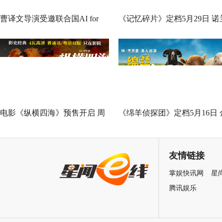
曹译文导演受邀联合国AI for
《记忆碎片》定档5月29日 诺
Good全球峰会 以AI影像传递向
神作IMAX首次量身定制
善力量
电影《纵横四海》预售开启 周
《绵羊侦探团》定档5月16日 
润发张国荣钟楚红巅峰演绎极
刚狼携全明星给羊打工！
致情感！
友情链接
掌娱快讯网
星
腾讯娱乐