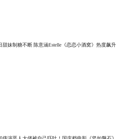
日甜妹制糖不断 陈意涵Estelle《恋恋小酒窝》热度飙升
和伟演恶人大佬被自己吓吐！国庆档电影《坚如磐石》