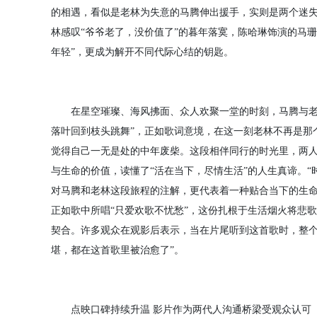
的相遇，看似是老林为失意的马腾伸出援手，实则是两个迷
林感叹“爷爷老了，没价值了”的暮年落寞，陈哈琳饰演的马
年轻”，更成为解开不同代际心结的钥匙。
在星空璀璨、海风拂面、众人欢聚一堂的时刻，马腾与老林
落叶回到枝头跳舞”，正如歌词意境，在这一刻老林不再是那
觉得自己一无是处的中年废柴。这段相伴同行的时光里，两
与生命的价值，读懂了“活在当下，尽情生活”的人生真谛。“
对马腾和老林这段旅程的注解，更代表着一种贴合当下的生命
正如歌中所唱“只爱欢歌不忧愁”，这份扎根于生活烟火将悲
契合。许多观众在观影后表示，当在片尾听到这首歌时，整个
堪，都在这首歌里被治愈了”。
点映口碑持续升温 影片作为两代人沟通桥梁受观众认可