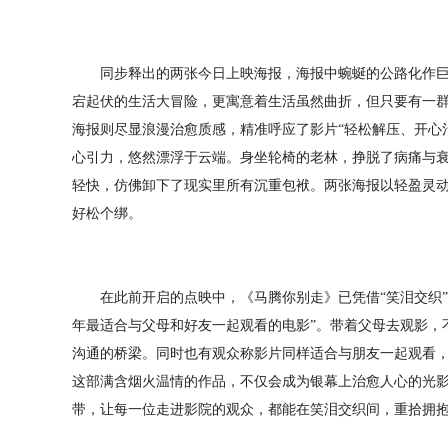
同步释出的两张今日上映海报，海报中蜿蜒的公路化作巨大
宕起伏的生活大冒险，更寓意着生活虽然曲折，但只要有一
海报则尽显浪漫治愈质感，精准呼应了影片“轻松解压、开心
心引力，悠然漂浮于云端。身坐轮椅的老林，挣脱了病痛与
轻快，仿佛卸下了现实里所有沉重包袱。两张海报以轻盈灵
好松个绑。
在此前开启的点映中，《马腾你别走》已凭借“笑泪交织”的
年最适合与父母和好友一起观看的电影”。带着父母去观影，
沟通的桥梁。同时也有观众称影片同样适合与朋友一起观看
这部满含烟火温情的作品，不仅会成为银幕上治愈人心的光
带，让每一位走进影院的观众，都能在笑泪交织间，重拾拥