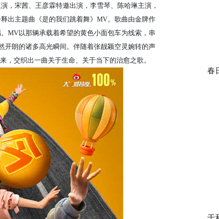
演，宋茜、王彦霖特邀出演，李雪琴、陈哈琳主演，
释出主题曲《是的我们跳着舞》MV。歌曲由金牌作
。MV以那辆承载着希望的黄色小面包车为线索，串
豁然开朗的诸多高光瞬间。伴随着张靓颖空灵婉转的声
道来，交织出一曲关于生命、关于当下的治愈之歌。
春
于