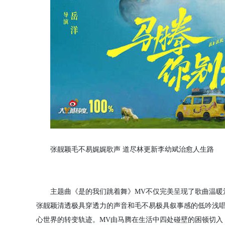
张靓颖毛不易娓娓歌声 道尽林更新李幼斌治愈人生路
主题曲《是的我们跳着舞》MV不仅完美呈现了歌曲温暖治
张靓颖清透极具穿透力的声音和毛不易极具叙事感的低吟浅唱
心世界的转变轨迹。MV由马腾在生活中四处碰壁的困顿切入