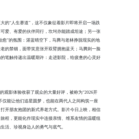
的“人生赛道”，这不仅象征着影片即将开启一场跌
群可爱、有爱的伙伴同行，坎坷亦能踏成坦途；另一张
治愈”的氛围：湛蓝晴空下，马腾与老林挣脱现实的地
衰老的禁锢，面带笑意张开双臂拥抱蓝天；马腾则一脸
动的笔触传递出温暖期许：走进影院，给疲惫的心灵好
观影体验收获了观众的大量好评，被称为“2026开
不仅能让他们追星圆梦，也能在两代人之间构筑一座
，打开朋友抱团的新式养老方式。影片今日上映，相信
影旅程，更能化作现实中连接亲情、维系友情的温暖纽
抱生活、珍视身边人的勇气与底气。