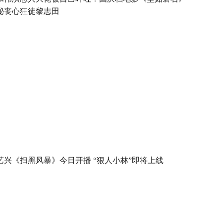
秘丧心狂徒黎志田
艺兴《扫黑风暴》今日开播 “狠人小林”即将上线