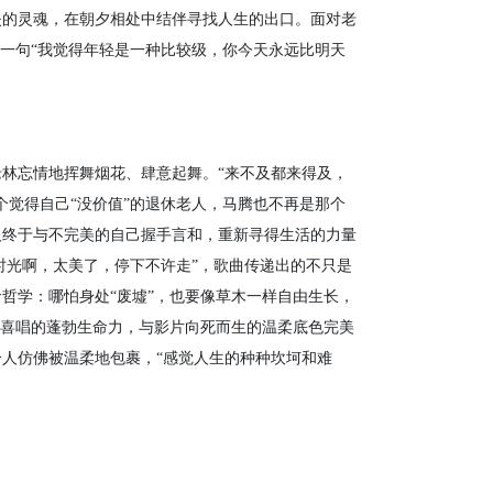
失的灵魂，在朝夕相处中结伴寻找人生的出口。面对老
珊一句“我觉得年轻是一种比较级，你今天永远比明天
忘情地挥舞烟花、肆意起舞。“来不及都来得及，
个觉得自己“没价值”的退休老人，马腾也不再是那个
人终于与不完美的自己握手言和，重新寻得生活的力量
时光啊，太美了，停下不许走”，歌曲传递出的不只是
哲学：哪怕身处“废墟”，也要像草木一样自由生长，
歌喜唱的蓬勃生命力，与影片向死而生的温柔底色完美
人仿佛被温柔地包裹，“感觉人生的种种坎坷和难