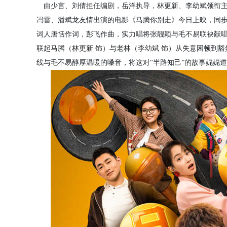
由少言、刘倩担任编剧，岳洋执导，林更新、李幼斌领衔主
冯雷、潘斌龙友情出演的电影《马腾你别走》今日上映，同步
词人唐恬作词，彭飞作曲，实力唱将张靓颖与毛不易联袂献唱
联起马腾（林更新 饰）与老林（李幼斌 饰）从失意困顿到
线与毛不易醇厚温暖的嗓音，将这对“半路知己”的故事娓娓