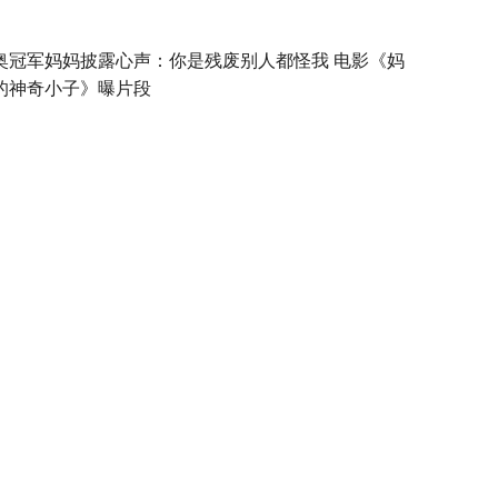
奥冠军妈妈披露心声：你是残废别人都怪我 电影《妈
的神奇小子》曝片段