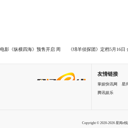
Good全球峰会 以AI影像传递向
神作IMAX首次量身定制
善力量
电影《纵横四海》预售开启 周
《绵羊侦探团》定档5月16日 
润发张国荣钟楚红巅峰演绎极
刚狼携全明星给羊打工！
致情感！
友情链接
掌娱快讯网
星
腾讯娱乐
Copyright © 2020-2026 星闻e线网