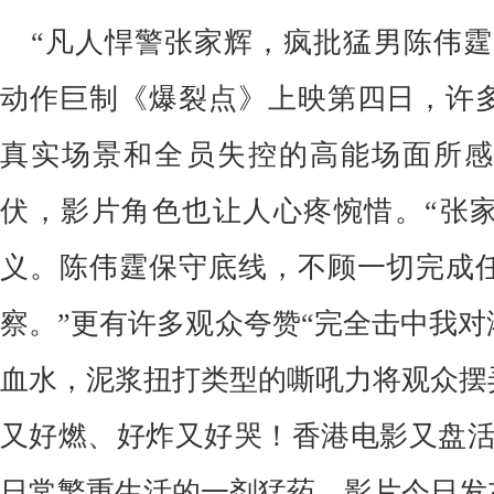
“凡人悍警张家辉，疯批猛男陈伟霆
动作巨制《爆裂点》上映第四日，许
真实场景和全员失控的高能场面所感
伏，影片角色也让人心疼惋惜。“张
义。陈伟霆保守底线，不顾一切完成
察。”更有许多观众夸赞“完全击中我对
血水，泥浆扭打类型的嘶吼力将观众摆
又好燃、好炸又好哭！香港电影又盘活了
日常繁重生活的一剂猛药。
影片今日发