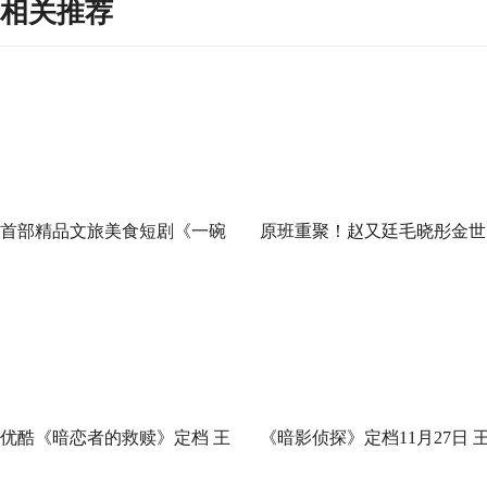
相关推荐
首部精品文旅美食短剧《一碗
原班重聚！赵又廷毛晓彤金世
泉州之姜母鸭》今日上线 祝贺
佳《问心2》杀青，医心焕新
泉州荣膺“世界美食之都”
优酷《暗恋者的救赎》定档 王
《暗影侦探》定档11月27日 
珞丹袁弘黄宗泽蒋欣上演女性
星越吴佳怡身陷民国连环诡案