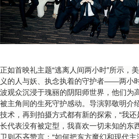
正如首映礼主题“逃离人间两小时”所示，
义的人与妖、执念执着的守护者——两小
波观众沉浸于瑰丽的阴阳师世界，他们为
被主角间的生死守护感动。导演郭敬明介
技术，再到拍摄方式都有新的探索，“我还
长代表没有被定型，我喜欢一切未知的东西
卫则不吝赞言：“如何把东方魔幻和现代主