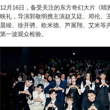
12月16日，备受关注的东方奇幻大片《
映礼，导演郭敬明携主演赵又廷、邓伦、
晨竣、徐开骋、欧米德、芦展翔、艾米等
第一波观众检验。